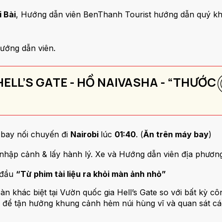
i Bài
, Hướng dẫn viên BenThanh Tourist hướng dẫn quý kh
ướng dẫn viên.
 HELL’S GATE - HỒ NAIVASHA - “THƯỚC
bay nối chuyến đi
Nairobi
lúc
01:40
. (
Ăn trên máy bay
)
 nhập cảnh & lấy hành lý. Xe và Hướng dẫn viên địa phương
 đầu
“Từ phim tài liệu ra khỏi màn ảnh nhỏ”
àn khác biệt tại Vườn quốc gia Hell’s Gate so với bất kỳ c
e để tận hưởng khung cảnh hẻm núi hùng vĩ và quan sát cá