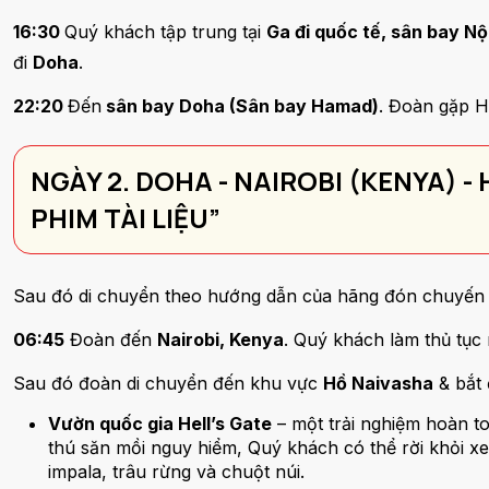
16:30
Quý khách tập trung tại
Ga đi quốc tế, sân bay Nộ
đi
Doha
.
22:20
Đến
sân bay Doha (Sân bay Hamad)
. Đoàn gặp H
NGÀY 2. DOHA - NAIROBI (KENYA) -
PHIM TÀI LIỆU”
Sau đó di chuyển theo hướng dẫn của hãng đón chuyến 
06:45
Đoàn đến
Nairobi, Kenya
. Quý khách làm thủ tục
Sau đó đoàn di chuyển đến khu vực
Hồ Naivasha
& bắt
Vườn quốc gia Hell’s Gate
– một trải nghiệm hoàn to
thú săn mồi nguy hiểm, Quý khách có thể rời khỏi x
impala, trâu rừng và chuột núi.