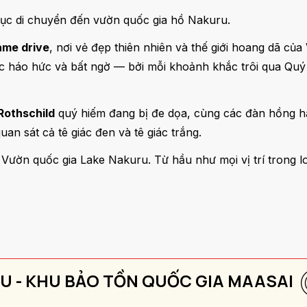
tục di chuyển đến vườn quốc gia hồ Nakuru.
me drive
, nơi vẻ đẹp thiên nhiên và thế giới hoang dã của
ác háo hức và bất ngờ — bởi mỗi khoảnh khắc trôi qua Quý
Rothschild
quý hiếm đang bị đe dọa, cùng các đàn hồng hạc
an sát cả tê giác đen và tê giác trắng.
 Vườn quốc gia Lake Nakuru. Từ hầu như mọi vị trí trong 
U - KHU BẢO TỒN QUỐC GIA MAASAI