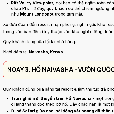
Rift Valley Viewpoint
, nơi bạn có thể ngắm toàn cả
châu Phi. Từ đây, quý khách có thể chiêm ngưỡng nhữ
như
Mount Longonot
trong tầm mắt.
Xe đưa đoàn đến resort nhận phòng, nghỉ ngơi. Khu resor
thang vào ban đêm (tùy thuộc vào khu nghỉ dưỡng đoàn ở
Quý khách dùng bữa tối tại nhà hàng.
Nghỉ đêm tại
Naivasha, Kenya.
NGÀY 3. HỒ NAIVASHA - VƯỜN QUỐ
Quý khách dùng bữa sáng tại resort & làm thủ tục trả phò
Trải nghiệm đi thuyền trên Hồ Naivasha
- một trong
đi lang thang dọc theo bờ hồ. Đây chắc hẳn là một kh
Đi bộ Safari giữa các loài động vật hoang dã thân 