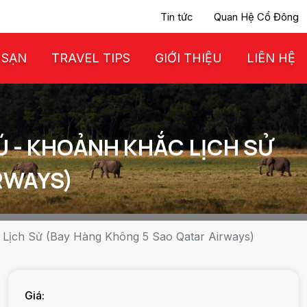
Tin tức
Quan Hệ Cổ Đông
 SẠN
TRAVEL TIPS
GIỚI THIỆU
LIÊN HỆ
RÚ - KHOẢNH KHẮC LỊCH SỬ
RWAYS)
c Lịch Sử (Bay Hàng Không 5 Sao Qatar Airways)
Giá: