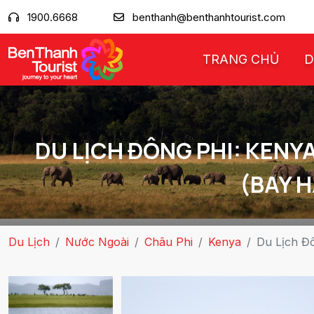
1900.6668
benthanh@benthanhtourist.com
TRANG CHỦ
D
DU LỊCH ĐÔNG PHI: KENYA
(BAY 
Du Lịch
Nước Ngoài
Châu Phi
Kenya
Du Lịch Đô