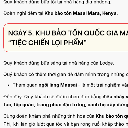
Quý khách dùng bữa tối tại nhà hàng địa phương.
Đoàn nghỉ đêm tại
Khu bảo tồn Masai Mara, Kenya.
NGÀY 5. KHU BẢO TỒN QUỐC GIA MA
“TIỆC CHIẾN LỢI PHẨM”
Quý khách dùng bữa sáng tại nhà hàng của Lodge.
Quý khách có thêm thời gian để đắm mình trong những c
Tham quan
ngôi làng Maasai
- là một trải nghiệm v
Đến đây, Quý khách sẽ được chào đón bằng
điệu nhảy v
tục, tập quán, trang phục đặc trưng, cách họ xây dựng
Cùng đoàn khám phá những tinh hoa của
Khu bảo tồn q
Phi, khi làn gió lướt qua tóc và bạn rong ruổi khắp thảo