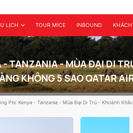
U LỊCH
TOUR MICE
INBOUND
KHÁCH
 - TANZANIA - MÙA ĐẠI DI T
HÀNG KHÔNG 5 SAO QATAR AI
ng Phi: Kenya - Tanzania - Mùa Đại Di Trú - Khoảnh Khắ