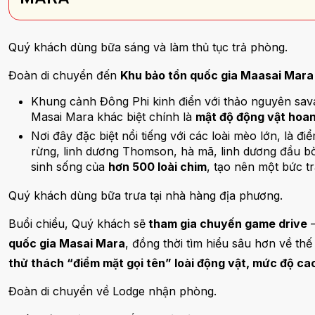
Quý khách dùng bữa sáng và làm thủ tục trả phòng.
Đoàn di chuyển đến
Khu bảo tồn quốc gia Maasai Mara 
Khung cảnh Đông Phi kinh điển với thảo nguyên sava
Masai Mara khác biệt chính là
mật độ động vật hoan
Nơi đây đặc biệt nổi tiếng với các loài mèo lớn, là 
rừng, linh dương Thomson, hà mã, linh dương đầu bò 
sinh sống của
hơn 500 loài chim
, tạo nên một bức t
Quý khách dùng bữa trưa tại nhà hàng địa phương.
Buổi chiểu, Quý khách sẽ
tham gia chuyến game drive
–
quốc gia Masai Mara
, đồng thời tìm hiểu sâu hơn về th
thử thách “điểm mặt gọi tên” loài động vật, mức độ cao
Đoàn di chuyển về Lodge nhận phòng.