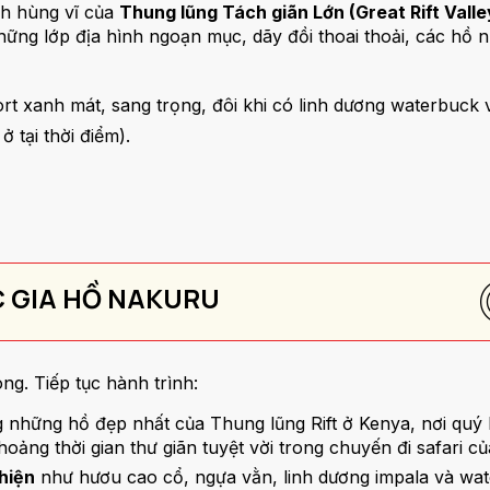
nh hùng vĩ của
Thung lũng Tách giãn Lớn (Great Rift Valle
ng lớp địa hình ngoạn mục, dãy đồi thoai thoải, các hồ n
t xanh mát, sang trọng, đôi khi có linh dương waterbuck v
 tại thời điểm).
C GIA HỒ NAKURU
ng. Tiếp tục hành trình:
 những hồ đẹp nhất của Thung lũng Rift ở Kenya, nơi quý
oảng thời gian thư giãn tuyệt vời trong chuyến đi safari c
thiện
như hươu cao cổ, ngựa vằn, linh dương impala và wat