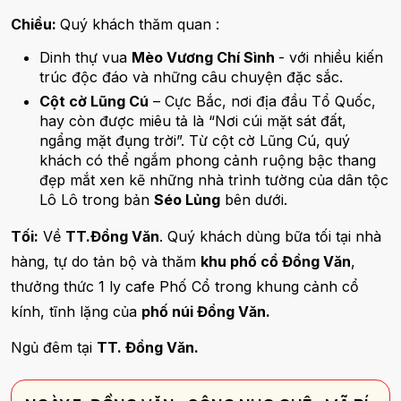
Chiều:
Quý khách thăm quan :
Dinh thự vua
Mèo Vương Chí Sình
- với nhiều kiến
trúc độc đáo và những câu chuyện đặc sắc.
Cột cờ Lũng Cú
– Cực Bắc, nơi địa đầu Tổ Quốc,
hay còn được miêu tả là “Nơi cúi mặt sát đất,
ngẩng mặt đụng trời”. Từ cột cờ Lũng Cú, quý
khách có thể ngắm phong cảnh ruộng bậc thang
đẹp mắt xen kẽ những nhà trình tường của dân tộc
Lô Lô trong bản
Séo Lủng
bên dưới.
Tối:
Về
TT.Đồng Văn
. Quý khách dùng bữa tối tại nhà
hàng, tự do tản bộ và thăm
khu phố cổ Đồng Văn
,
thưởng thức 1 ly cafe Phố Cổ trong khung cảnh cổ
kính, tĩnh lặng của
phố núi Đồng Văn.
Ngủ đêm tại
TT. Đồng Văn.