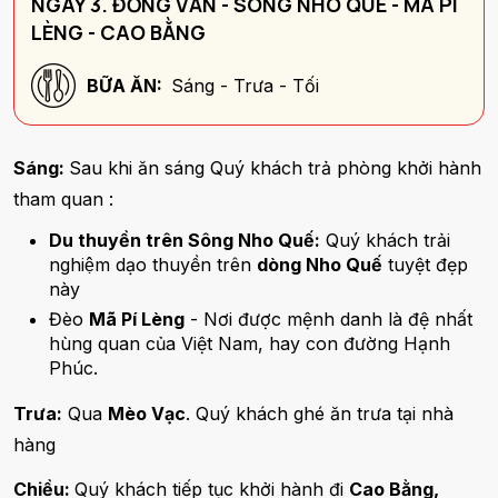
NGÀY 3. ĐỒNG VĂN - SÔNG NHO QUÊ - MÃ PÍ
LÈNG - CAO BẰNG
BỮA ĂN:
Sáng - Trưa - Tối
Sáng:
Sau khi ăn sáng Quý khách trả phòng khởi hành
tham quan :
Du thuyền trên Sông Nho Quế:
Quý khách trải
nghiệm dạo thuyền trên
dòng Nho Quế
tuyệt đẹp
này
Đèo
Mã Pí Lèng
- Nơi được mệnh danh là đệ nhất
hùng quan của Việt Nam, hay con đường Hạnh
Phúc.
Trưa:
Qua
Mèo Vạc
. Quý khách ghé ăn trưa tại nhà
hàng
Chiều:
Quý khách tiếp tục khởi hành đi
Cao Bằng,