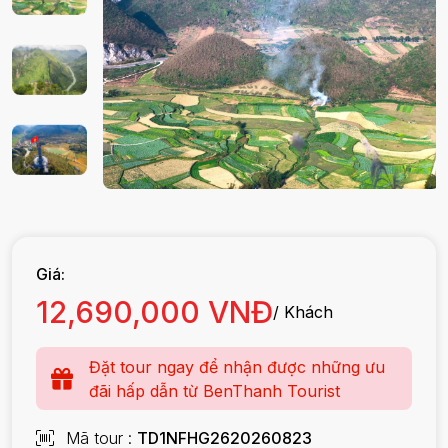
Giá:
12,690,000 VNĐ
/ Khách
Đặt tour ngay để nhận được những ưu
đãi hấp dẫn từ BenThanh Tourist
Mã tour
TD1NFHG2620260823