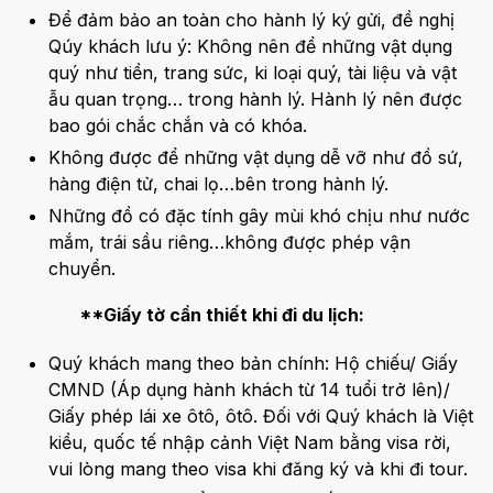
Để đảm bảo an toàn cho hành lý ký gửi, đề nghị
Qúy khách lưu ý: Không nên để những vật dụng
quý như tiền, trang sức, ki loại quý, tài liệu và vật
ẫu quan trọng… trong hành lý. Hành lý nên được
bao gói chắc chắn và có khóa.
Không được để những vật dụng dễ vỡ như đồ sứ,
hàng điện tử, chai lọ…bên trong hành lý.
Những đồ có đặc tính gây mùi khó chịu như nước
mắm, trái sầu riêng…không được phép vận
chuyển.
**Giấy tờ cần thiết khi đi du lịch:
Quý khách mang theo bản chính: Hộ chiếu/ Giấy
CMND (Áp dụng hành khách từ 14 tuổi trở lên)/
Giấy phép lái xe ôtô, ôtô. Đối với Quý khách là Việt
kiều, quốc tế nhập cảnh Việt Nam bằng visa rời,
vui lòng mang theo visa khi đăng ký và khi đi tour.