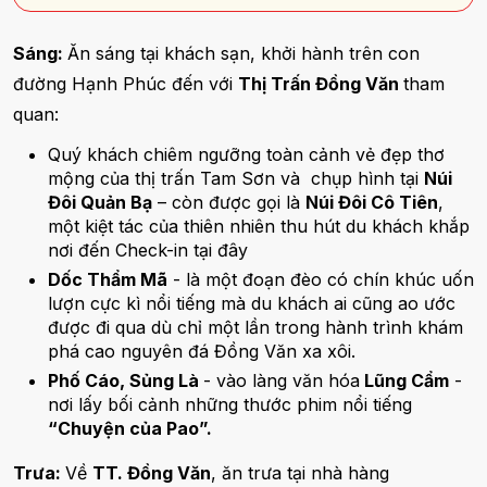
Sáng:
Ăn sáng tại khách sạn, khởi hành trên con
đường Hạnh Phúc đến với
Thị Trấn Đồng Văn
tham
quan:
Quý khách chiêm ngưỡng toàn cảnh vẻ đẹp thơ
mộng của thị trấn Tam Sơn và chụp hình tại
Núi
Đôi Quản Bạ
– còn được gọi là
Núi Đôi Cô Tiên
,
một kiệt tác của thiên nhiên thu hút du khách khắp
nơi đến Check-in tại đây
Dốc Thẩm Mã
- là một đoạn đèo có chín khúc uốn
lượn cực kì nổi tiếng mà du khách ai cũng ao ước
được đi qua dù chỉ một lần trong hành trình khám
phá cao nguyên đá Đồng Văn xa xôi.
Phố Cáo, Sủng Là
- vào làng văn hóa
Lũng Cẩm
-
nơi lấy bối cảnh những thước phim nổi tiếng
“Chuyện của Pao”.
Trưa:
Về
TT. Đồng Văn
, ăn trưa tại nhà hàng