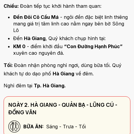
Chiều:
Đoàn tiếp tục khởi hành tham quan:
Đền Đôi Cô Cầu Má
- ngôi đền đặc biệt linh thiêng
mang giá trị tâm linh cao nằm ngay bên bờ Sông
Lô
Đến
Hà Giang
, Quý khách chụp hình tại:
KM 0
- điểm khởi đầu
“Con Đường Hạnh Phúc”
xuyên cao nguyên đá.
Tối:
Đoàn nhận phòng nghỉ ngơi, dùng bữa tối. Quý
khách tự do dạo phố
Hà Giang
về đêm.
Nghỉ đêm tại
Tp. Hà Giang.
NGÀY 2. HÀ GIANG - QUẢN BẠ - LŨNG CÚ -
ĐỒNG VĂN
BỮA ĂN:
Sáng - Trưa - Tối