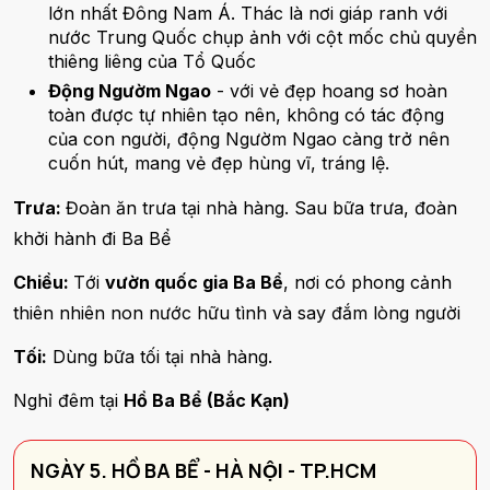
lớn nhất Đông Nam Á. Thác là nơi giáp ranh với
nước Trung Quốc chụp ảnh với cột mốc chủ quyền
thiêng liêng của Tổ Quốc
Động Ngườm Ngao
- với vẻ đẹp hoang sơ hoàn
toàn được tự nhiên tạo nên, không có tác động
của con người, động Ngườm Ngao càng trở nên
cuốn hút, mang vẻ đẹp hùng vĩ, tráng lệ.
Trưa:
Đoàn ăn trưa tại nhà hàng. Sau bữa trưa, đoàn
khởi hành đi Ba Bể
Chiều:
Tới
vườn quốc gia Ba Bể
, nơi có phong cảnh
thiên nhiên non nước hữu tình và say đắm lòng người
Tối:
Dùng bữa tối tại nhà hàng.
Nghỉ đêm tại
Hồ Ba Bể (Bắc Kạn)
NGÀY 5. HỒ BA BỂ - HÀ NỘI - TP.HCM