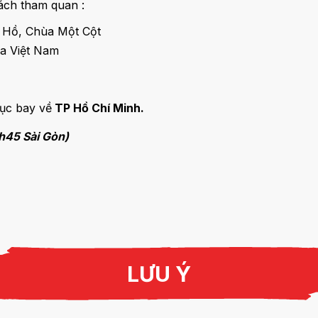
ách tham quan :
 Hồ, Chùa Một Cột
ủa Việt Nam
tục bay về
TP Hồ Chí Minh.
7h45 Sài Gòn)
LƯU Ý