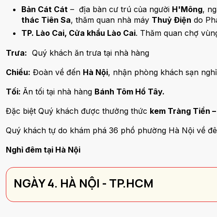
Bản Cát Cát
– địa bàn cư trú của người
H'Mông
, n
thác Tiên Sa
, thăm quan nhà máy
Thuỷ Điện
do Phá
TP. Lào Cai, Cửa khẩu Lào Cai
. Thăm quan chợ vùn
Trưa:
Quý khách ăn trưa tại nhà hàng
Chiều:
Đoàn về đến
Hà Nội
, nhận phòng khách sạn nghỉ
Tối:
Ăn tối tại nhà hàng
Bánh Tôm Hồ Tây.
Đặc biệt Quý khách được thưởng thức
kem Tràng Tiền – 
Quý khách tự do khám phá 36 phồ phường Hà Nội về đ
Nghỉ đêm tại Hà Nội
NGÀY 4. HÀ NỘI - TP.HCM