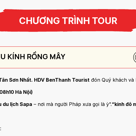
CHƯƠNG TRÌNH TOUR
CẦU KÍNH RỒNG MÂY
Tân Sơn Nhất. HDV BenThanh Tourist
đón Quý khách và
 08h10 Hà Nội)
u du lịch Sapa
– nơi mà người Pháp xưa gọi là ỳ”.
“kinh đô 
n: