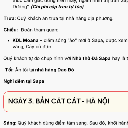
thức cảm giác đứng trên mây, ngắm nhìn thị trấn Sap
Dương”.
(Chi phí cáp treo tự túc)
Trưa:
Quý khách ăn trưa tại nhà hàng địa phương.
Chiều:
Đoàn tham quan:
KDL Moana
– điểm sống “ảo” mới ở Sapa, được xem 
vàng, Cây cô đơn
Quý khách tự do chụp hình với
Nhà thờ Đá Sapa
hay là
Tối:
Ăn tối tại
nhà hàng Dao Đỏ
Nghỉ đêm tại Sapa
NGÀY 3. BẢN CÁT CÁT - HÀ NỘI
Sáng:
Quý khách dùng điểm tâm sáng. Sau đó, khởi hàn