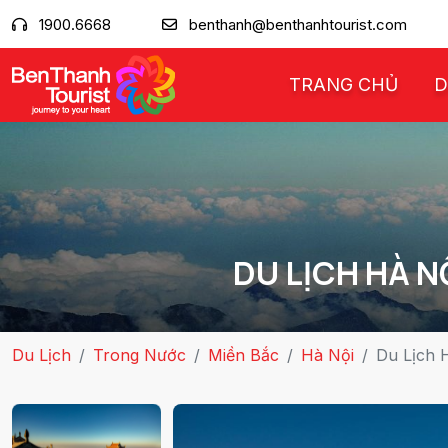
1900.6668
benthanh@benthanhtourist.com
TRANG CHỦ
D
DU LỊCH HÀ N
Du Lịch
Trong Nước
Miền Bắc
Hà Nội
Du Lịch 