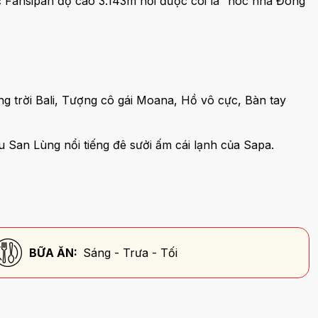
ốc Fansipan độ cao 3.143m nơi được coi là “nóc nhà Đông
g trời Bali, Tượng cô gái Moana, Hồ vô cực, Bàn tay
 San Lùng nổi tiếng đê sưởi ấm cái lạnh của Sapa.
BỮA ĂN:
Sáng - Trưa - Tối