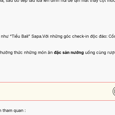
a, sau đó tiếp tàu lửa lên đỉnh núi để tận mắt thấy cột m
như “Tiểu Bali” Sapa.Với những góc check-in độc đáo: Cổn
 thưởng thức những món ăn
đặc sản nướng
uống cùng rượu
h tham quan :