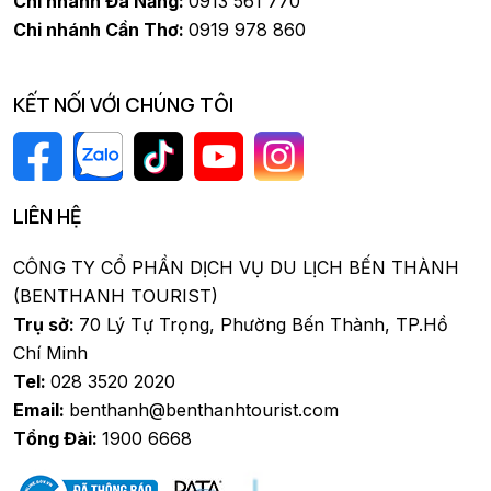
Chi nhánh Đà Nẵng:
0913 561 770
Chi nhánh Cần Thơ:
0919 978 860
KẾT NỐI VỚI CHÚNG TÔI
LIÊN HỆ
CÔNG TY CỔ PHẦN DỊCH VỤ DU LỊCH BẾN THÀNH
(BENTHANH TOURIST)
Trụ sở:
70 Lý Tự Trọng, Phường Bến Thành, TP.Hồ
Chí Minh
Tel:
028 3520 2020
Email:
benthanh@benthanhtourist.com
Tổng Đài:
1900 6668