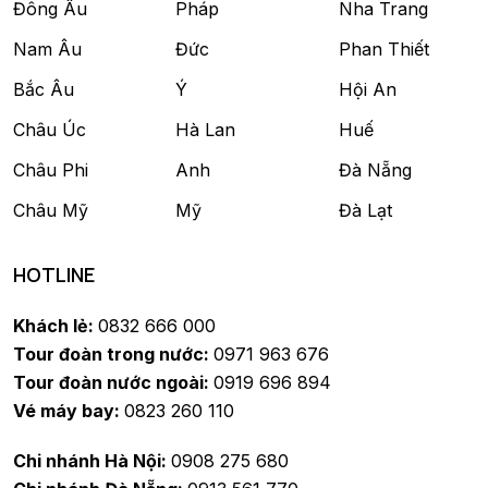
Đông Âu
Pháp
Nha Trang
Nam Âu
Đức
Phan Thiết
Bắc Âu
Ý
Hội An
Châu Úc
Hà Lan
Huế
Châu Phi
Anh
Đà Nẵng
Châu Mỹ
Mỹ
Đà Lạt
HOTLINE
Khách lẻ:
0832 666 000
Tour đoàn trong nước:
0971 963 676
Tour đoàn nước ngoài:
0919 696 894
Vé máy bay:
0823 260 110
Chi nhánh Hà Nội:
0908 275 680