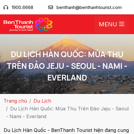
1900.6668
benthanh@benthanhtourist.com
MENU
DU LỊCH HÀN QUỐC: MÙA THU
TRÊN ĐẢO JEJU - SEOUL - NAMI -
EVERLAND
Trang chủ
Du Lịch
Du Lịch Hàn Quốc: Mùa Thu Trên Đảo Jeju - Seoul
- Nami - Everland
Du Lịch Hàn Quốc - BenThanh Tourist hiện đang cung