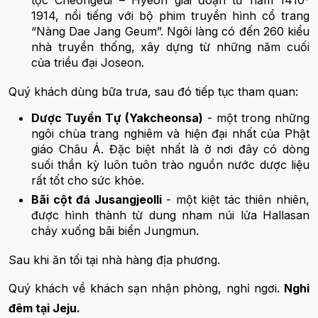
tộc Cheongeui – Hyeon giai đoạn từ năm 1410-
1914, nổi tiếng với bộ phim truyền hình cổ trang
“Nàng Dae Jang Geum”. Ngôi làng có đến 260 kiểu
nhà truyền thống, xây dựng từ những năm cuối
của triều đại Joseon.
Quý khách dùng bữa trưa, sau đó tiếp tục tham quan:
Dược Tuyền Tự (Yakcheonsa)
- một trong những
ngôi chùa trang nghiêm và hiện đại nhất của Phật
giáo Châu Á. Đặc biệt nhất là ở nơi đây có dòng
suối thần kỳ luôn tuôn trào nguồn nước dược liệu
rất tốt cho sức khỏe.
Bãi cột đá Jusangjeolli
- một kiệt tác thiên nhiên,
được hình thành từ dung nham núi lửa Hallasan
chảy xuống bãi biển Jungmun.
Sau khi ăn tối tại nhà hàng địa phương.
Quý khách về khách sạn nhận phòng, nghỉ ngơi.
Nghỉ
đêm tại Jeju.