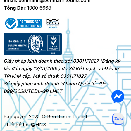
Email:
benthanh@benthanhtourist.com
Tổng Đài:
1900 6668
Giấy phép kinh doanh theo số: 0301171827 (Đăng ký
lần đầu ngày 13/01/2005) do Sở Kế hoạch và Đầu tư
TPHCM cấp. Mã số thuế: 0301171827
Số giấy phép kinh doanh lữ hành Quốc tế: 79-
089/2020/TCDL-GP LHQT
Bản quyền 2025 © BenThanh Tourist
|
Thiết kế bởi @HNS