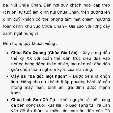
bái Núi Chứa Chan. Đến nơi quý khách ngồi cáp treo
(chi phí tự túc) lên đỉnh núi Chứa Chan, trên đường lên
đỉnh quý khách có thể phóng tầm mắt chiêm ngưỡng
toàn cảnh khu vực Chứa Chan – Gia Lào vời rừng cây
xanh ngát hùng vĩ
Đến trạm, quý khách viếng :
Chùa Bửu Quang (Chùa Gia Lào)
- Xây dựng đầu
thế kỷ XX với quần thể kiến trúc điều dựa vào
những hang động thiên nhiên, tạo nên nét độc đáo
giữa chốn thâm nghiêm kỳ vĩ của núi rừng.
Cây da “ba gốc một ngọn”
- Được xem là chốn
linh thiêng cho du khách thập phương hành lễ cầu
mong may mắn, bình an, gia đình được mạnh
khỏe.
Chùa Linh Sơn Cổ Tự
- khởi nguyên là một hang
đá bên dòng suối, xưa kia Tổ Bảo Tạng từ Trà Can
vào để ẩn thân tu thiền, do cảm ân đức của Tổ