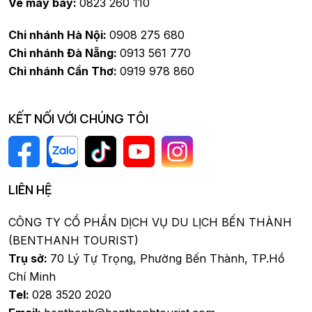
Vé máy bay:
0823 260 110
Chi nhánh Hà Nội:
0908 275 680
Chi nhánh Đà Nẵng:
0913 561 770
Chi nhánh Cần Thơ:
0919 978 860
KẾT NỐI VỚI CHÚNG TÔI
LIÊN HỆ
CÔNG TY CỔ PHẦN DỊCH VỤ DU LỊCH BẾN THÀNH
(BENTHANH TOURIST)
Trụ sở:
70 Lý Tự Trọng, Phường Bến Thành, TP.Hồ
Chí Minh
Tel:
028 3520 2020