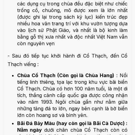
các dụng cụ trong chùa đều đặc biệt như chiếc
trống cổ, chuông, mõ được xem là lớn nhất
(được ghi lại trong sách kỷ lục) kiến trúc đẹp
nhiều hoa văn trang trí với khu vườn tượng dựa
vào lịch sử Phật Giáo, và nhất là bộ kinh làm
bằng gỗ thị xưa nhất và độc nhất Việt Nam vẫn
còn nguyên vẹn
- Sau đó tiếp tục khởi hành đi Cổ Thạch, đến Cổ
Thạch viếng :
Chùa Cổ Thạch (Còn gọi là Chùa Hang)
: Nổi
tiếng linh thiêng, tọa lạc trong khu vực bãi biển
Cổ Thạch. Chùa có hơn 100 năm tuổi, là một di
tích, thắng cảnh cấp quốc gia được công nhận
vào năm 1993. Ngôi chùa gần như nằm giữa
những tảng đá to lớn, ngay bên cạnh là bờ biển
lớn còn hoang sơ và bình yên.
Bãi Đá Bảy Màu (hay còn gọi là Bãi Cà Dược) :
Nằm ngày
dưới chân chùa Cổ Thạch còn có