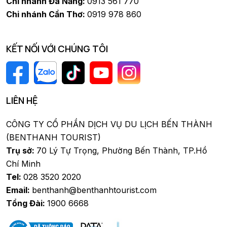
Chi nhánh Đà Nẵng:
0913 561 770
Chi nhánh Cần Thơ:
0919 978 860
KẾT NỐI VỚI CHÚNG TÔI
LIÊN HỆ
CÔNG TY CỔ PHẦN DỊCH VỤ DU LỊCH BẾN THÀNH
(BENTHANH TOURIST)
Trụ sở:
70 Lý Tự Trọng, Phường Bến Thành, TP.Hồ
Chí Minh
Tel:
028 3520 2020
Email:
benthanh@benthanhtourist.com
Tổng Đài:
1900 6668