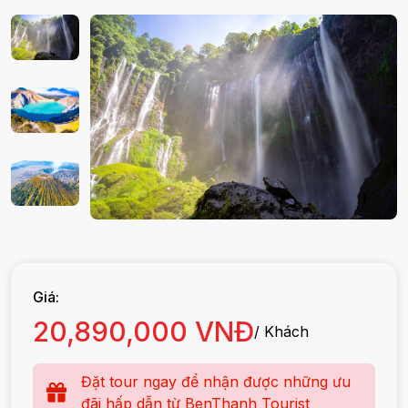
Giá:
20,890,000 VNĐ
/ Khách
Đặt tour ngay để nhận được những ưu
đãi hấp dẫn từ BenThanh Tourist