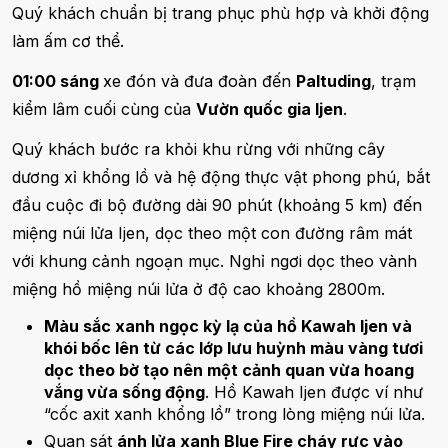
Quý khách chuẩn bị trang phục phù hợp và khởi động
làm ấm cơ thể.
01:00 sáng
xe đón và đưa đoàn đến
Paltuding
, trạm
kiểm lâm cuối cùng của
Vườn quốc gia Ijen
.
Quý khách bước ra khỏi khu rừng với những cây
dương xỉ khổng lồ và hệ động thực vật phong phú, bắt
đầu cuộc đi bộ đường dài 90 phút (khoảng 5 km) đến
miệng núi lửa Ijen, dọc theo một con đường râm mát
với khung cảnh ngoạn mục. Nghỉ ngơi dọc theo vành
miệng hồ miệng núi lửa ở độ cao khoảng 2800m.
Màu sắc xanh ngọc kỳ lạ của hồ Kawah Ijen và
khói bốc lên từ các lớp lưu huỳnh màu vàng tươi
dọc theo bờ tạo nên một cảnh quan vừa hoang
vắng vừa sống động
. Hồ Kawah Ijen được ví như
“cốc axit xanh khổng lồ” trong lòng miệng núi lửa.
Quan sát
ánh lửa xanh Blue Fire cháy rực vào