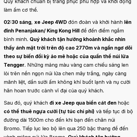
Quý khách chuẩn bị trang phục phù hợp và khởi động
làm ấm cơ thể.
02:30 sáng
,
xe Jeep 4WD
đón đoàn và khởi hành
lên
đỉnh Penanjakan/ King Kong Hill
để đến điểm ngắm
bình minh.
Quý khách tận hưởng khoảnh khắc nhìn
thấy ánh mặt trời trên độ cao 2770m và ngẩn ngơ dõi
theo sự biến đổi kỳ ảo mê hoặc của quần thể núi lửa
Tengger
. Những mảng màu vàng cam chiếu sáng len
lỏi trên nền ngọn núi lửa chen mây trắng, ngày càng
mãnh liệt, dần sưởi ấm không khí buốt lạnh và nụ cười
hân hoan trước cảnh vĩ đại của quý khách.
Sau đó, quý khách
đi xe Jeep qua biển cát đen
hoặc
có thể thuê ngựa cưỡi (tự túc chi phí)
và tiếp tục đi bộ
đường dài 1500m cho đến khi bạn đến chân núi
Bromo. Tiếp lục leo bộ lên qua 250 bậc thang để đến
vành miệng núi lửa Bromo.
Quý khách tận hưởng