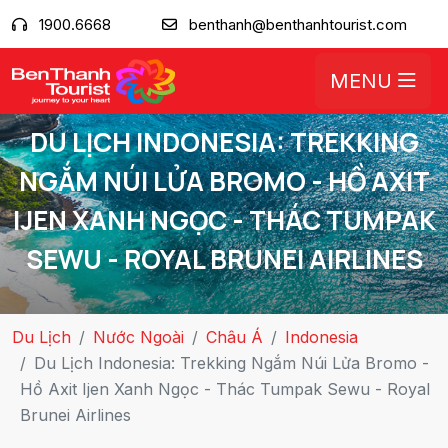
1900.6668
benthanh@benthanhtourist.com
MENU
DU LỊCH INDONESIA: TREKKING
NGẮM NÚI LỬA BROMO - HỒ AXIT
IJEN XANH NGỌC - THÁC TUMPAK
SEWU - ROYAL BRUNEI AIRLINES
Du Lịch
Nước Ngoài
Châu Á
Indonesia
Du Lịch Indonesia: Trekking Ngắm Núi Lửa Bromo -
Hồ Axit Ijen Xanh Ngọc - Thác Tumpak Sewu - Royal
Brunei Airlines