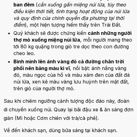
ban đêm
(
cần xuống gần miệng núi lửa, tùy theo
điều kiện thời tiết, tình trạng hoạt động của núi lửa
và quy định của chính quyền địa phương tại thời
điểm
), một hiện tượng hiếm thấy trên Trái Đất.
Quý khách sẽ được chứng kiến
cảnh những người
thợ mỏ xuống miệng núi lửa
, mỗi người mang theo
tới 80 kg quặng trong giỏ tre dọc theo con đường
cheo leo.
Bình minh lên ánh vàng đỏ cả đường chân trời
phối nên bảng màu kì vĩ
, nổi bật: ánh nắng vàng
đỏ, màu ngọc của hồ và màu xám đen của đất đá
núi lửa, xen kẽ màu vàng lưu huỳnh trên mặt đất,
trên giỏ của người thợ mỏ.
Sau khi chiêm ngưỡng cảnh tượng độc đáo này, đoàn
di chuyển xuống núi. Quay lại bãi đậu xe & ăn sáng đơn
giản (Mì hoặc Cơm chiên với trà/cà phê).
Về đến khách sạn, dùng bữa sáng tại khách sạn.