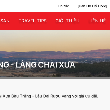
Tin tức
Quan Hệ Cổ Đông
 SẠN
TRAVEL TIPS
GIỚI THIỆU
LIÊN HỆ
NG - LÀNG CHÀI XƯA
i Xưa Bàu Trắng - Lâu Đài Rượu Vang với giá ưu đãi,