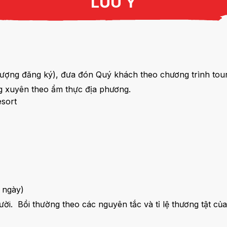
LƯU Ý
lượng đăng ký), đưa đón Quý khách theo chương trình to
g xuyên theo ẩm thực địa phương.
esort
.
 ngày)
ời. Bồi thường theo các nguyên tắc và tỉ lệ thương tật c