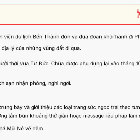
n viên du lịch Bến Thành đón và đưa đoàn khởi hành đi Ph
 địa lý của những vùng đất đi qua.
 dưới thời vua Tự Đức. Chùa được phụ dựng lại vào tháng 
ch sạn nhận phòng, nghỉ ngơi.
rưng bày và giới thiệu các loại trang sức ngọc trai theo từ
g tắm bùn khoáng thứ giản hoặc massage liêu pháp làm đẹp
phá Mũi Né về đêm.