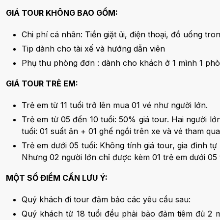
GIÁ TOUR KHÔNG BAO GỒM:
Chi phí cá nhân: Tiền giặt ủi, điện thoại, đồ uống tr
Tip dành cho tài xế và hướng dẫn viên
Phụ thu phòng đơn : dành cho khách ở 1 mình 1 ph
GIÁ TOUR TRẺ EM:
Trẻ em từ 11 tuổi trở lên mua 01 vé như người lớn.
Trẻ em từ 05 đến 10 tuổi: 50% giá tour. Hai người lớ
tuổi: 01 suất ăn + 01 ghế ngồi trên xe và vé tham qu
Trẻ em dưới 05 tuổi: Không tính giá tour, gia đình tự
Nhưng 02 người lớn chỉ được kèm 01 trẻ em dưới 05 t
MỘT SỐ ĐIỂM CẦN LƯU Ý:
Quý khách đi tour đảm bảo các yêu cầu sau:
Quý khách từ 18 tuổi đều phải bảo đảm tiêm đủ 2 m