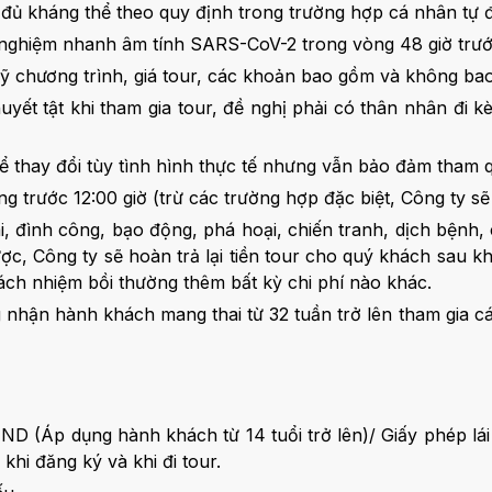
ủ kháng thể theo quy định trong trường hợp cá nhân tự điề
 nghiệm nhanh âm tính SARS-CoV-2 trong vòng 48 giờ trước 
kỹ chương trình, giá tour, các khoản bao gồm và không ba
huyết tật khi tham gia tour, đề nghị phải có thân nhân đi
ể thay đổi tùy tình hình thực tế nhưng vẫn bảo đảm tham 
g trước 12:00 giờ (trừ các trường hợp đặc biệt, Công ty 
ai, đình công, bạo động, phá hoại, chiến tranh, dịch bệnh, 
c, Công ty sẽ hoàn trả lại tiền tour cho quý khách sau khi 
ách nhiệm bồi thường thêm bất kỳ chi phí nào khác.
g nhận hành khách mang thai từ 32 tuần trở lên tham gi
(Áp dụng hành khách từ 14 tuổi trở lên)/ Giấy phép lái x
khi đăng ký và khi đi tour.