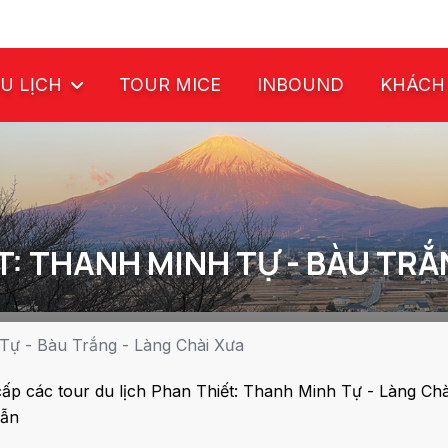
U LỊCH
TOUR MICE
INBOUND
KHÁCH
T: THANH MINH TỰ - BÀU TRẮ
Tự - Bàu Trắng - Làng Chài Xưa
ấp các tour du lịch Phan Thiết: Thanh Minh Tự - Làng Chà
dẫn