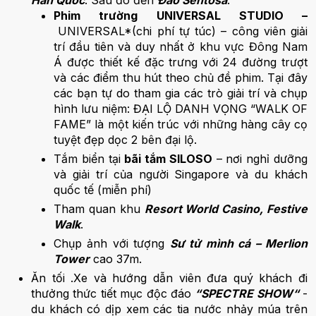
Phim trường UNIVERSAL STUDIO –
UNIVERSAL*(chi phí tự túc) – công viên giải
trí đầu tiên và duy nhất ở khu vực Đông Nam
Á được thiết kế đặc trưng với 24 đường trượt
và các điểm thu hút theo chủ đề phim. Tại đây
các bạn tự do tham gia các trò giải trí và chụp
hình lưu niệm: ĐẠI LỘ DANH VỌNG “WALK OF
FAME” là một kiến trúc với những hàng cây cọ
tuyệt đẹp dọc 2 bên đại lộ.
Tắm biển tại
bãi tắm SILOSO
– nơi nghỉ dưỡng
và giải trí của người Singapore và du khách
quốc tế (miễn phí)
Tham quan khu
Resort World Casino, Festive
Walk
.
Chụp ảnh với tượng
Sư tử mình cá – Merlion
Tower
cao 37m.
Ăn tối .Xe và hướng dẫn viên đưa quý khách đi
thưởng thức tiết mục độc đáo
“SPECTRE SHOW“
-
du khách có dịp xem các tia nước nhảy múa trên