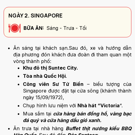
NGÀY 2. SINGAPORE
BỮA ĂN:
Sáng - Trưa - Tối
Ăn sáng tại khách sạn.Sau đó, xe và hướng dẫn
địa phương đón khách đưa đoàn đi tham quan một
vòng thành phố:
Khu đô thị Suntec City.
Tòa nhà Quốc Hội
.
Công viên Sư Tử Biển
– biểu tượng của
Singapore được đặt tại cửa sông (khánh thành
ngày 15/09/1972),
Chụp hình lưu niệm với
Nhà hát “Victoria
“.
Mua sắm tại
cửa hàng bán đồng hồ, vàng bạc
đá quý và cửa hàng dầu gió xanh.
Ăn trưa tại nhà hàng
Buffet thịt nướng kiểu BBQ
Hàn Quốc
. Sau đó đến
Đảo Sentosa
: