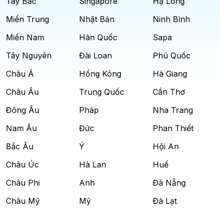
Tây Bắc
Singapore
Hạ Long
Miền Trung
Nhật Bản
Ninh Bình
Miền Nam
Hàn Quốc
Sapa
Tây Nguyên
Đài Loan
Phú Quốc
Châu Á
Hồng Kông
Hà Giang
Châu Âu
Trung Quốc
Cần Thơ
Đông Âu
Pháp
Nha Trang
Nam Âu
Đức
Phan Thiết
Bắc Âu
Ý
Hội An
Châu Úc
Hà Lan
Huế
Châu Phi
Anh
Đà Nẵng
Châu Mỹ
Mỹ
Đà Lạt