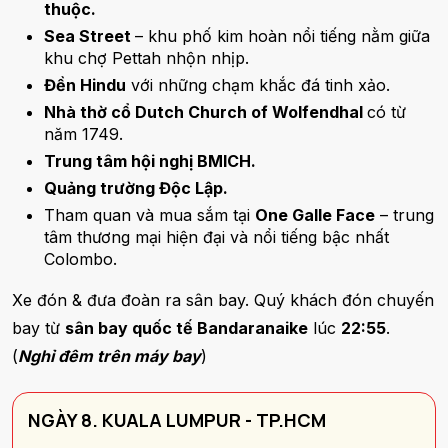
thuộc.
Sea Street
– khu phố kim hoàn nổi tiếng nằm giữa
khu chợ Pettah nhộn nhịp.
Đền Hindu
với những chạm khắc đá tinh xảo.
Nhà thờ cổ Dutch Church of Wolfendhal
có từ
năm 1749.
Trung tâm hội nghị BMICH.
Quảng trường Độc Lập.
Tham quan và mua sắm tại
One Galle Face
– trung
tâm thương mại hiện đại và nổi tiếng bậc nhất
Colombo.
Xe đón & đưa đoàn ra sân bay. Quý khách đón chuyến
bay từ
sân bay quốc tế Bandaranaike
lúc
22:55
.
(
Nghỉ đêm trên máy bay
)
NGÀY 8. KUALA LUMPUR - TP.HCM