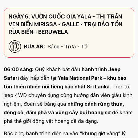
NGÀY 6. VƯỜN QUỐC GIA YALA - THỊ TRẤN
VEN BIỂN MIRISSA - GALLE - TRẠI BẢO TỒN
RÙA BIỂN - BERUWELA
BỮA ĂN:
Sáng - Trưa - Tối
06:00 sáng:
Quý khách bắt đầu
hành trình Jeep
Safari
đầy hấp dẫn tại
Yala National Park – khu bảo
tồn thiên nhiên nổi tiếng bậc nhất Sri Lanka
. Trên xe
jeep 4WD chuyên dụng cùng hướng dẫn viên giàu kinh
nghiệm, đoàn sẽ băng qua
những cánh rừng thưa,
đồng cỏ, đầm phá và vùng cây bụi hoang sơ
để khám
phá thế giới động vật hoang dã đa dạng.
Đặc biệt, hành trình diễn ra vào “khung giờ vàng” lý