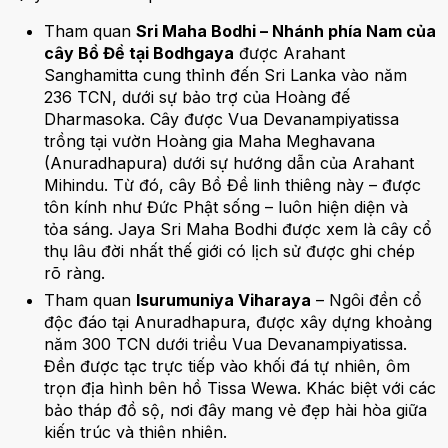
Tham quan
Sri Maha Bodhi – Nhánh phía Nam của
cây Bồ Đề tại Bodhgaya
được Arahant
Sanghamitta cung thỉnh đến Sri Lanka vào năm
236 TCN, dưới sự bảo trợ của Hoàng đế
Dharmasoka. Cây được Vua Devanampiyatissa
trồng tại vườn Hoàng gia Maha Meghavana
(Anuradhapura) dưới sự hướng dẫn của Arahant
Mihindu. Từ đó, cây Bồ Đề linh thiêng này – được
tôn kính như Đức Phật sống – luôn hiện diện và
tỏa sáng. Jaya Sri Maha Bodhi được xem là cây cổ
thụ lâu đời nhất thế giới có lịch sử được ghi chép
rõ ràng.
Tham quan
Isurumuniya Viharaya
– Ngôi đền cổ
độc đáo tại Anuradhapura, được xây dựng khoảng
năm 300 TCN dưới triều Vua Devanampiyatissa.
Đền được tạc trực tiếp vào khối đá tự nhiên, ôm
trọn địa hình bên hồ Tissa Wewa. Khác biệt với các
bảo tháp đồ sộ, nơi đây mang vẻ đẹp hài hòa giữa
kiến trúc và thiên nhiên.