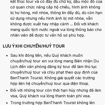
kết thúc tour và có đầy đủ chữ ký, dấu mộc đỏ của
cơ quan chức năng cấp hộ chiếu, hình ảnh không
bị hư hỏng, mờ nhòe, thông tin đầy đủ, dù còn hạn
sử dụng nhưng nếu hình ảnh bị mờ nhòe, vẫn
không được xuất hay nhập cảnh ... Đối với khách
mang quốc tịch nước ngoài vui lòng thông báo cho
nhân viên để được tư vấn hồ sơ phù hợp.
LƯU Ý KHI CHUYỂN/HUỶ TOUR
Sau khi đóng tiền, nếu Quý khách muốn
chuyển/huỷ tour xin vui lòng mang Biên nhận Du
Lịch đến văn phòng đăng ký tour để làm thủ tục
chuyển/huỷ tour và chịu phạt theo quy định của
BenThanh Tourist. Không giải quyết các trường
hợp liên hệ chuyển/huỷ tour qua điện thoại.
Đối với những tour còn thời hạn hủy nhưng đã làm
visa, Quý khách vui lòng thanh toán phí visa.
Trong trường hợp BenThanh Tourist không lên