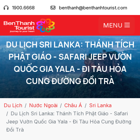
1900.6668
benthanh@benthanhtourist.com
MENU
DU LỊCH SRI LANKA: THÁNH TÍCH
PHẬT GIÁO - SAFARI JEEP VƯỜN
QUỐC GIA YALA - ĐI TÀU HỎA
CUNG ĐƯỜNG ĐỒI TRÀ
Du Lịch
Nước Ngoài
Châu Á
Sri Lanka
Du Lịch Sri Lanka: Thánh Tích Phật Giáo - Safari
Jeep Vườn Quốc Gia Yala - Đi Tàu Hỏa Cung Đường
Đồi Trà