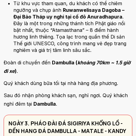
Từ khu vực tham quan, du khách có thể chiêm
ngưỡng và chụp ảnh
Ruwanwelisaya Dagoba –
Đại Bảo Tháp uy nghi tại cố đô Anuradhapura
.
Đây là một trong những thánh tích Phật giáo nổi
bật nhất, thuộc “Atamasthana” – 8 điểm hành
hương linh thiêng. Tọa lạc trong quần thể Di sản
Thế giới UNESCO, công trình mang vẻ đẹp trang
nghiêm và giá trị tâm linh sâu sắc.
Đoàn di chuyển đến
Dambulla (
khoảng 70km ~ 1.5 giờ
đi xe
)
.
Quý khách dùng bữa tối tại nhà hàng địa phương.
Sau đó nhận phòng khách sạn, nghỉ ngơi. Quý khách
nghỉ đêm tại
Dambulla
.
NGÀY 3. PHÁO ĐÀI ĐÁ SIGIRIYA KHỔNG LỒ -
ĐỀN HANG ĐÁ DAMBULLA - MATALE - KANDY