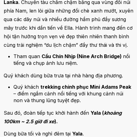
Lanka
. Chuyến tàu chầm chậm băng qua vùng đồi núi
phía Nam, len lỏi giữa những đồi chè xanh mướt, xuyên
qua các dãy núi và nhiều đường hầm phủ đầy sương
mây trước khi dần tiến về Ella. Hành trình mang đến cơ
hội tận hưởng trọn vẹn vẻ đẹp thiên nhiên thanh bình
cùng trải nghiệm “du lịch chậm” đầy thư thái và thi vị.
Tham quan
Cầu Chín Nhịp (Nine Arch Bridge)
nổi
tiếng và chụp ảnh lưu niệm.
Quý khách dùng bữa trưa tại nhà hàng địa phương.
Quý khách
trekking chinh phục Mini Adams Peak
– điểm ngắm cảnh nổi tiếng với khung cảnh núi
non và thung lũng tuyệt đẹp.
Sau đó, đoàn tiếp tục khởi hành đến
Yala (
khoảng
100km ~ 2.5 giờ đi xe
).
Dùng bữa tối và nghỉ đêm tại
Yala
.