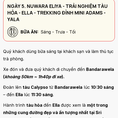
NGÀY 5. NUWARA ELIYA - TRẢI NGHIỆM TÀU
HỎA - ELLA - TREKKING ĐỈNH MINI ADAMS -
YALA
BỮA ĂN:
Sáng - Trưa - Tối
Quý khách dùng bữa sáng tại khách sạn và làm thủ tục
trả phòng.
Xe đón và đưa quý khách di chuyển đến
Bandarawela
(
khoảng 50km ~ 1h40p đi xe
).
Đoàn lên
tàu Calypso
từ
Bandarawela
lúc
10:30 sáng
– đến
Ella
lúc
11:30 sáng
.
Hành trình
tàu hỏa
đến
Ella
được xem là
một trong
những cung đường đẹp và ấn tượng nhất tại Sri