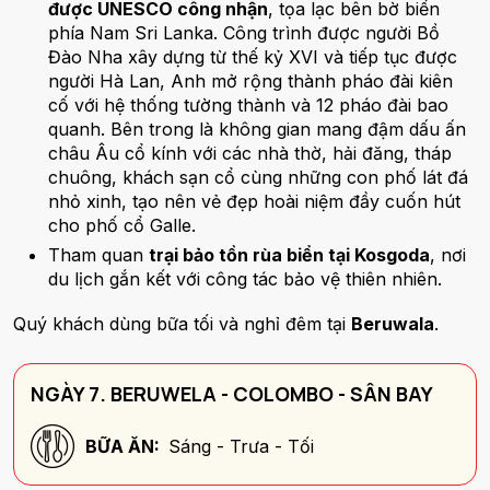
được UNESCO công nhận
, tọa lạc bên bờ biển
phía Nam Sri Lanka. Công trình được người Bồ
Đào Nha xây dựng từ thế kỷ XVI và tiếp tục được
người Hà Lan, Anh mở rộng thành pháo đài kiên
cố với hệ thống tường thành và 12 pháo đài bao
quanh. Bên trong là không gian mang đậm dấu ấn
châu Âu cổ kính với các nhà thờ, hải đăng, tháp
chuông, khách sạn cổ cùng những con phố lát đá
nhỏ xinh, tạo nên vẻ đẹp hoài niệm đầy cuốn hút
cho phố cổ Galle.
Tham quan
trại bảo tồn rùa biển tại Kosgoda
, nơi
du lịch gắn kết với công tác bảo vệ thiên nhiên.
Quý khách dùng bữa tối và nghỉ đêm tại
Beruwala
.
NGÀY 7. BERUWELA - COLOMBO - SÂN BAY
BỮA ĂN:
Sáng - Trưa - Tối