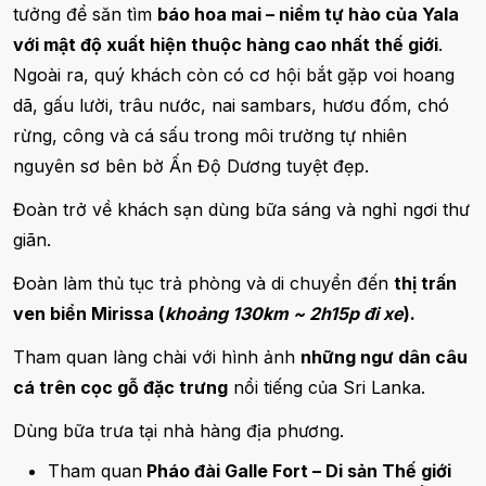
tưởng để săn tìm
báo hoa mai – niềm tự hào của Yala
với mật độ xuất hiện thuộc hàng cao nhất thế giới
.
Ngoài ra, quý khách còn có cơ hội bắt gặp voi hoang
dã, gấu lười, trâu nước, nai sambars, hươu đốm, chó
rừng, công và cá sấu trong môi trường tự nhiên
nguyên sơ bên bờ Ấn Độ Dương tuyệt đẹp.
Đoàn trở về khách sạn dùng bữa sáng và nghỉ ngơi thư
giãn.
Đoàn làm thủ tục trả phòng và di chuyển đến
thị trấn
ven biển Mirissa (
khoảng 130km ~ 2h15p đi xe
).
Tham quan làng chài với hình ảnh
những ngư dân câu
cá trên cọc gỗ đặc trưng
nổi tiếng của Sri Lanka.
Dùng bữa trưa tại nhà hàng địa phương.
Tham quan
Pháo đài Galle Fort – Di sản Thế giới