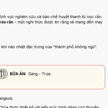
ĩnh vực nghiên cứu và bào chế huyết thanh từ nọc rắn.
vào rắn
– một nghi thức được tin rằng sẽ mang đến may
khí náo nhiệt đặc trưng của “thành phố không ngủ”.
BỮA ĂN:
Sáng - Trưa
angkok.
Chùa được thiết kế với kiến trúc hình dáng con thuyền