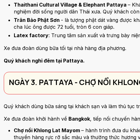
Thaithani Cultural Village & Elephant Pattaya
– Kh
nghiệm đời sống người dân Thái xưa. Quý khách còn 
Trân Bảo Phật Sơn
- là tượng phật dát vàng được kh
cha lúc ông được 72 tuổi, tròn 6 con giáp.
Latex factory
: Trung tâm sản xuất và trưng bày niệm
Xe đưa đoàn dùng bữa tối tại nhà hàng địa phương.
Quý khách nghỉ đêm tại Pattaya.
NGÀY 3. PATTAYA - CHỢ NỔI KHLO
Quý khách dùng bữa sáng tại khách sạn và làm thủ tục t
Xe đưa đoàn khởi hành về
Bangkok
, tiếp nối chuyến hà
Chợ nổi Khlong Lat Mayom
– hành trình đưa du kh
thuyền hàng rực rỡ sắc màu và thưởng thức hương 