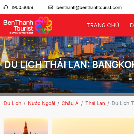
1900.6668
benthanh@benthanhtourist.com
TRANG CHỦ
D
DU LỊCH THÁI LAN: BANGKO
-
Du Lịch
Nước Ngoài
Châu Á
Thái Lan
Du Lịch T