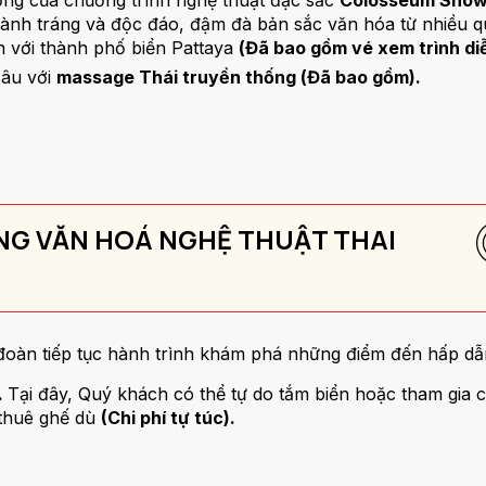
ộng của chương trình nghệ thuật đặc sắc
Colosseum Show
oành tráng và độc đáo, đậm đà bản sắc văn hóa từ nhiều qu
 với thành phố biển Pattaya
(Đã bao gồm vé xem trình di
sâu với
massage Thái truyền thống (Đã bao gồm).
ÀNG VĂN HOÁ NGHỆ THUẬT THAI
đoàn tiếp tục hành trình khám phá những điểm đến hấp dẫ
.
Tại đây, Quý khách có thể tự do tắm biển hoặc tham gia các
 thuê ghế dù
(Chi phí tự túc).