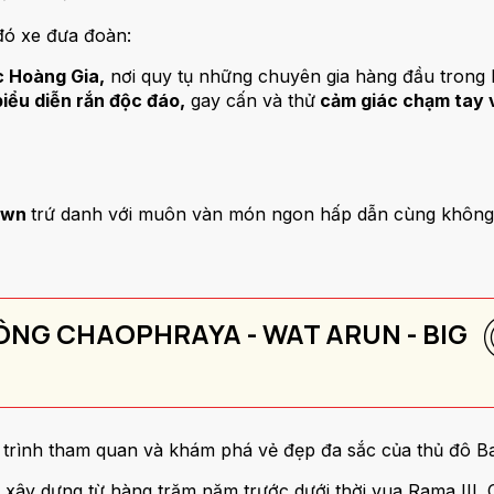
đó xe đưa đoàn:
 Hoàng Gia,
nơi quy tụ những chuyên gia hàng đầu trong l
ểu diễn rắn độc đáo,
gay cấn và thử
cảm giác chạm tay 
town
trứ danh với muôn vàn món ngon hấp dẫn cùng không 
ÔNG CHAOPHRAYA - WAT ARUN - BIG
g trình tham quan và khám phá vẻ đẹp đa sắc của thủ đô B
 xây dựng từ hàng trăm năm trước dưới thời vua Rama III. 