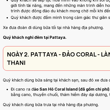
Quý khách sẽ tiếp tục hoà mình vào không khí sôi đ
giới tính tài năng, mang đến những màn trình diễn h
trình được đông đảo du khách mong chờ mỗi khi đến
Quý khách được đắm mình trong cảm giác thư giãn 
Xe đưa đoàn đi dùng bữa tối tại nhà hàng địa phương.
Quý khách nghỉ đêm tại Pattaya.
NGÀY 2. PATTAYA - ĐẢO CORAL - L
THANI
Quý khách dùng bữa sáng tại khách sạn, sau đó xe đưa 
Đi cano ra đ
ảo San Hô Coral Island (đã gồm chi phí)
bằng cano, thuyền chuối, thám hiểm đáy dại dương,
Quý khách dùng bữa trưa tại nhà hàng địa phương.