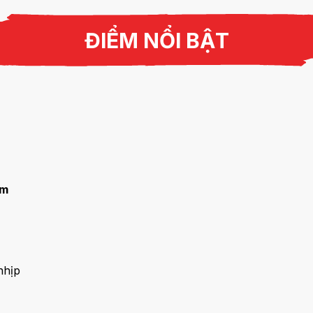
ĐIỂM NỔI BẬT
om
nhịp