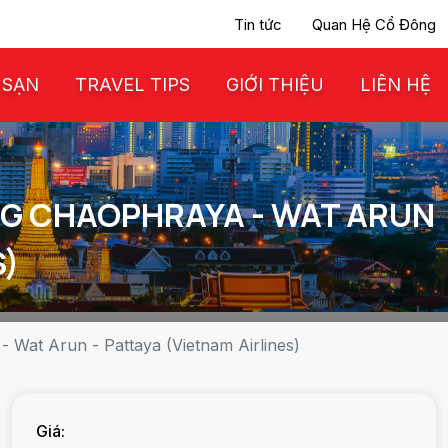
Tin tức
Quan Hệ Cổ Đông
 SẠN
TRAVEL TIPS
GIỚI THIỆU
LIÊN HỆ
ÔNG CHAOPHRAYA - WAT ARUN
S)
 Wat Arun - Pattaya (Vietnam Airlines)
Giá: