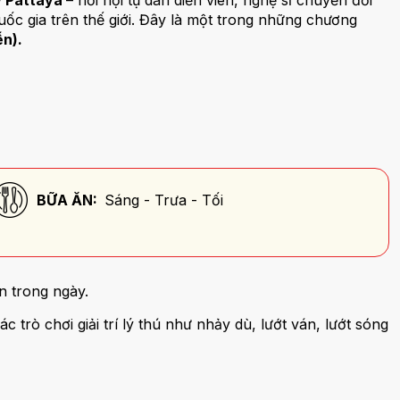
 Pattaya
– nơi hội tụ dàn diễn viên, nghệ sĩ chuyển đổi
ốc gia trên thế giới. Đây là một trong những chương
ễn).
BỮA ĂN:
Sáng - Trưa - Tối
n trong ngày.
 trò chơi giải trí lý thú như nhảy dù, lướt ván, lướt sóng