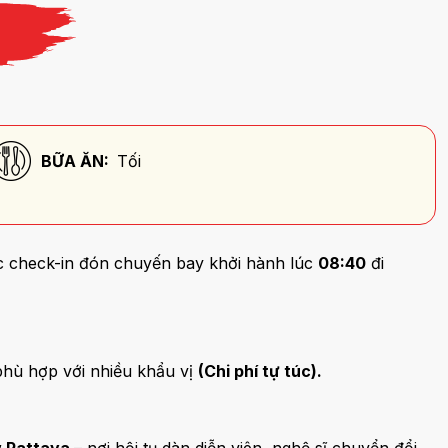
BỮA ĂN:
Tối
c check-in đón chuyến bay khởi hành lúc
08:40
đi
phù hợp với nhiều khẩu vị
(Chi phí tự túc).