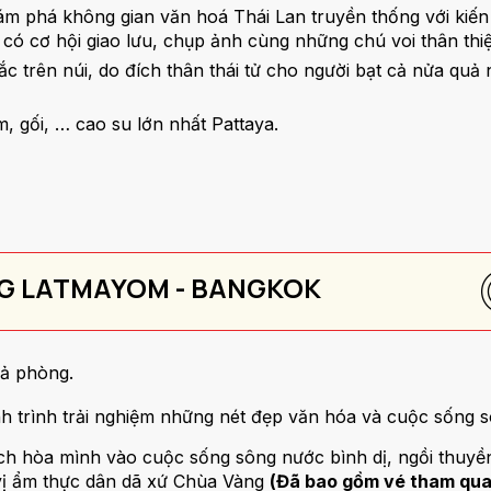
ám phá không gian văn hoá Thái Lan truyền thống với kiến 
có cơ hội giao lưu, chụp ảnh cùng những chú voi thân thi
ắc trên núi, do đích thân thái tử cho người bạt cả nửa quả
, gối, … cao su lớn nhất Pattaya.
NG LATMAYOM - BANGKOK
rả phòng.
nh trình trải nghiệm những nét đẹp văn hóa và cuộc sống s
ách hòa mình vào cuộc sống sông nước bình dị, ngồi thu
vị ẩm thực dân dã xứ Chùa Vàng
(Đã bao gồm vé tham qua