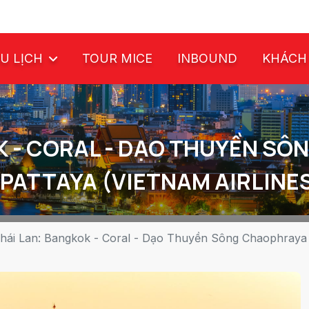
U LỊCH
TOUR MICE
INBOUND
KHÁCH
K - CORAL - DẠO THUYỀN S
 PATTAYA (VIETNAM AIRLINE
hái Lan: Bangkok - Coral - Dạo Thuyền Sông Chaophraya -