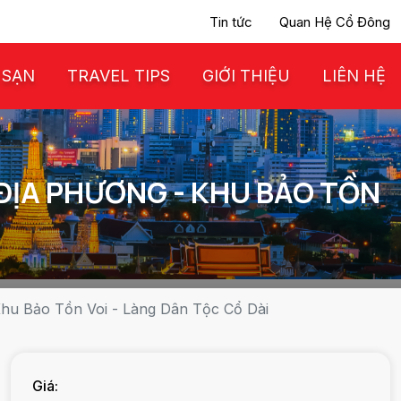
Tin tức
Quan Hệ Cổ Đông
 SẠN
TRAVEL TIPS
GIỚI THIỆU
LIÊN HỆ
 ĐỊA PHƯƠNG - KHU BẢO TỒN
 Khu Bảo Tồn Voi - Làng Dân Tộc Cổ Dài
Giá: