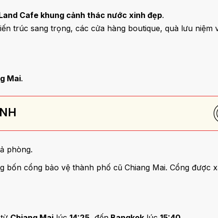
Land Cafe khung cảnh thác nước xinh đẹp
.
kiến trúc sang trọng, các cửa hàng boutique, quà lưu niệm
g Mai
.
INH
rả phòng.
ng bốn cổng bảo vệ thành phố cũ Chiang Mai. Cổng được x
 từ
Chiang Mai
lúc
14:25
, đến
Bangkok
lúc
15:40
.