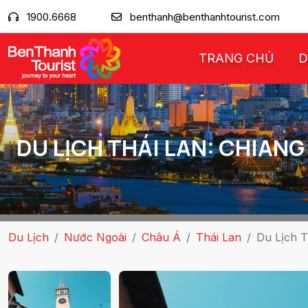
1900.6668
benthanh@benthanhtourist.com
TRANG CHỦ
D
DU LỊCH THÁI LAN: CHIANG
Du Lịch
Nước Ngoài
Châu Á
Thái Lan
Du Lịch T