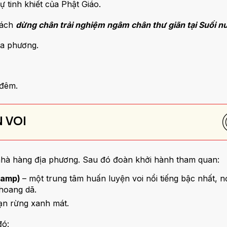
ự tinh khiết của Phật Giáo.
hách
dừng chân trải nghiệm ngâm chân thư giãn tại Suối 
ịa phương.
 đêm.
 VOI
 nhà hàng địa phương. Sau đó đoàn khởi hành tham quan:
Camp)
– một trung tâm huấn luyện voi nổi tiếng bậc nhất, n
 hoang dã.
n rừng xanh mát.
đó: