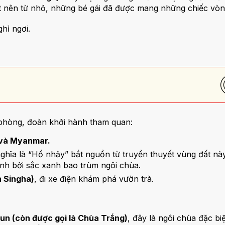
t nên từ nhỏ, những bé gái đã được mang những chiếc vòng
hỉ ngơi.
 phòng, đoàn khởi hành tham quan:
 và Myanmar.
 nghĩa là “Hổ nhảy” bắt nguồn từ truyền thuyết vùng đất n
anh bởi sắc xanh bao trùm ngôi chùa.
n Singha)
, đi xe điện khám phá vườn trà.
n (còn được gọi là Chùa Trắng)
, đây là ngôi chùa đặc b