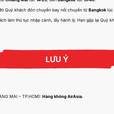
đó Quý khách đón chuyến bay nối chuyến từ
Bangkok
lú
ách làm thủ tục nhập cảnh, lấy hành lý. Hẹn gặp lại Quý kh
LƯU Ý
IANG MAI – TP.HCM):
Hàng không AirAsia.