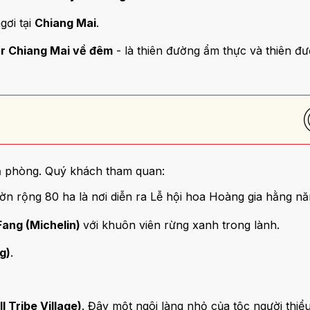
gơi tại
Chiang Mai
.
r Chiang Mai về đêm
- là thiên đường ẩm thực và thiên đư
rả phòng. Quý khách tham quan:
n rộng 80 ha là nơi diễn ra Lễ hội hoa Hoàng gia hằng nă
ang (Michelin)
với khuôn viên rừng xanh trong lành.
g)
.
l Tribe Village)
. Đây một ngôi làng nhỏ của tộc người thi