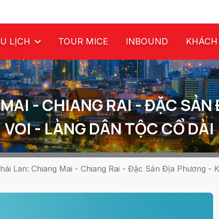
U LỊCH
TOUR MICE
INBOUND
KHÁCH
 MAI - CHIANG RAI - ĐẶC SẢN
VOI - LÀNG DÂN TỘC CỔ DÀI
hái Lan: Chiang Mai - Chiang Rai - Đặc Sản Địa Phương -