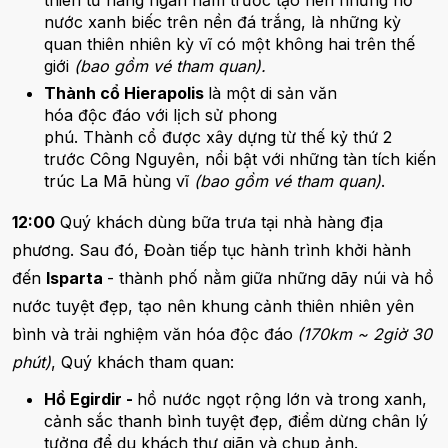
nước xanh biếc trên nền đá trắng, là những kỳ
quan thiên nhiên kỳ vĩ có một không hai trên thế
giới
(bao gồm vé tham quan).
Thành cổ Hierapolis
là một di sản văn
hóa độc đáo với lịch sử phong
phú. Thành cổ được xây dựng từ thế kỷ thứ 2
trước Công Nguyên, nổi bật với những tàn tích kiến
trúc La Mã hùng vĩ
(bao gồm vé tham quan)
.
12:00
Quý khách dùng bữa trưa tại nhà hàng địa
phương. Sau đó, Đoàn tiếp tục hành trình khởi hành
đến
Isparta
- thành phố nằm giữa những dãy núi và hồ
nước tuyệt đẹp, tạo nên khung cảnh thiên nhiên yên
bình và trải nghiệm văn hóa độc đáo
(170km ~ 2giờ 30
phút)
, Quý khách tham quan:
Hồ Egirdir -
hồ nước ngọt rộng lớn và trong xanh,
cảnh sắc thanh bình tuyệt đẹp, điểm dừng chân lý
tưởng để du khách thư giãn và chụp ảnh.