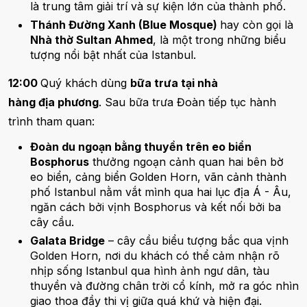
là trung tâm giải trí và sự kiện lớn của thành phố.
Thánh Đường Xanh (Blue Mosque)
hay còn gọi là
Nhà thờ Sultan Ahmed
, là một trong những biểu
tượng nổi bật nhất của Istanbul.
12:00
Quý khách dùng
bữa trưa tại nhà
hàng địa phương
. Sau bữa trưa Đoàn tiếp tục hành
trình tham quan:
Đoàn du ngoạn bằng thuyền trên eo biển
Bosphorus
thưởng ngoạn cảnh quan hai bên bờ
eo biển, cảng biển Golden Horn, vãn cảnh thành
phố Istanbul nằm vắt mình qua hai lục địa Á - Âu,
ngăn cách bởi vịnh Bosphorus và kết nối bởi ba
cây cầu.
Galata Bridge
– cây cầu biểu tượng bắc qua vịnh
Golden Horn, nơi du khách có thể cảm nhận rõ
nhịp sống Istanbul qua hình ảnh ngư dân, tàu
thuyền và đường chân trời cổ kính, mở ra góc nhìn
giao thoa đầy thi vị giữa quá khứ và hiện đại.