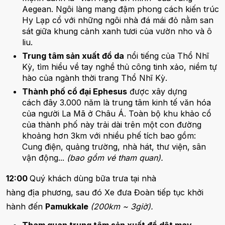
Aegean. Ngôi làng mang đậm phong cách kiến trúc
Hy Lạp cổ với những ngôi nhà đá mái đỏ nằm san
sát giữa khung cảnh xanh tươi của vườn nho và ô
liu.
Trung tâm sản xuất đồ da
nổi tiếng của Thổ Nhĩ
Kỳ, tìm hiểu về tay nghề thủ công tinh xảo, niềm tự
hào của ngành thời trang Thổ Nhĩ Kỳ.
Thành phố cổ đại Ephesus
được xây dựng
cách đây 3.000 năm là trung tâm kinh tế văn hóa
của người La Mã ở Châu Á. Toàn bộ khu khảo cổ
của thành phố này trải dài trên một con đường
khoảng hơn 3km với nhiều phế tích bao gồm:
Cung điện, quảng trường, nhà hát, thư viện, sân
vận động...
(bao gồm vé tham quan).
12:00
Quý khách dùng bữa trưa tại nhà
hàng địa phương, sau đó Xe đưa Đoàn tiếp tục khởi
hành đến
Pamukkale
(200km ~ 3giờ).
Tham quan trung tâm sản xuất đồ dệt may