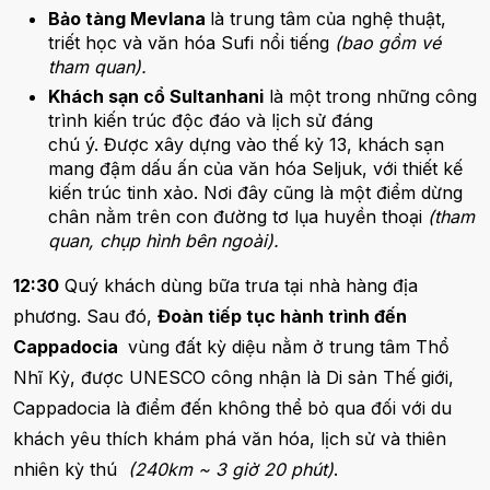
Bảo tàng Mevlana
là trung tâm của nghệ thuật,
triết học và văn hóa Sufi nổi tiếng
(bao gồm vé
tham quan).
Khách sạn cổ Sultanhani
là một trong những công
trình kiến trúc độc đáo và lịch sử đáng
chú ý. Được xây dựng vào thế kỷ 13, khách sạn
mang đậm dấu ấn của văn hóa Seljuk, với thiết kế
kiến trúc tinh xảo. Nơi đây cũng là một điểm dừng
chân nằm trên con đường tơ lụa huyền thoại
(tham
quan, chụp hình bên ngoài).
12:30
Quý khách dùng bữa trưa tại nhà hàng địa
phương. Sau đó,
Đoàn tiếp tục hành trình đến
Cappadocia
vùng đất kỳ diệu nằm ở trung tâm Thổ
Nhĩ Kỳ, được UNESCO công nhận là Di sản Thế giới,
Cappadocia là điểm đến không thể bỏ qua đối với du
khách yêu thích khám phá văn hóa, lịch sử và thiên
nhiên kỳ thú
(240km ~ 3 giờ 20 phút)
.