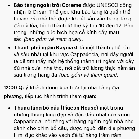
Bảo tàng ngoài trời Goreme
được UNESCO công
nhận là Di sản Thế giới. Khu bảo tàng là quần thể
tu viện và nhà thờ được khoét sâu vào trong lòng
đá núi lửa, hình thành từ thế kỷ thứ 10 đến 12. Bên
trong, những bức bích họa cổ kính đầy màu
sắc
(bao gồm vé tham quan).
Thành phố ngầm Kaymakli
là một thành phố lớn
và sâu nhất tại khu vực Cappadocia, nơi đây người
ta đã tìm thấy một hệ thống thành trì ngầm với đầy
đủ nhà cửa, nhà thờ, nơi cất trữ lương thực nằm ẩn
sâu trong hang đá
(bao gồm vé tham quan).
12:00
Quý khách dùng bữa trưa tại nhà hàng địa
phương, tiếp tục hành trình tham quan:
Thung lũng bồ câu (Pigeon House)
một trong
những thung lũng đẹp và độc đáo nhất của vùng
Cappadocia, nổi tiếng với hàng nghìn ngôi nhà nhỏ
dành cho chim bồ câu, được người dân địa phương
tỉ mỉ đục khắc vào vách đá từ hàng trăm năm