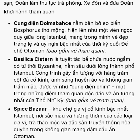
sạn, Đoàn làm thủ tục trả phòng. Xe đón và đưa Đoàn
khởi hành tham quan:
Cung điện Dolmabahce
nằm bên bờ eo biển
Bosphorus thơ mộng, hiện lên như một viên ngọc
quý giữa lòng Istanbul, mang trong mình vẻ đẹp
tráng lệ và uy nghi bậc nhất của thời kỳ cuối Đế
chế Ottoman
(bao gồm vé tham quan).
Basilica Cistern
là tuyệt tác bể chứa nước ngầm
có từ thời Byzantine, nằm sâu dưới lòng thành phố
Istanbul. Công trình gây ấn tượng với hàng trăm
cột đá cổ kính, ánh sáng huyền ảo và không gian
trầm mặc, được ví như “cung điện chìm” – một
trong những điểm tham quan độc đáo và ấn tượng
nhất của Thổ Nhĩ Kỳ
(bao gồm vé tham quan)
.
Spice Bazaar
– khu chợ gia vị cổ kính bậc nhất
Istanbul, nơi sắc màu và hương thơm của các loại
gia vị, trà thảo mộc và đặc sản truyền thống hòa
quyện trong không gian mang đậm dấu ấn
Ottoman.