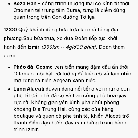
Koza Han
– công trình thương mại cổ kính từ thời
Ottoman tại trung tâm Bursa, từng là điểm dừng
quan trọng trên Con đường Tơ lụa.
12:00
Quý khách dùng bữa trưa tại nhà hàng địa
phương,Sau bữa trưa, xe đưa Đoàn tiếp tục khởi
hành đến
Izmir
(360km ~ 4giờ30 phút).
Đoàn tham
quan:
Pháo đài Cesme
ven biển mang đậm dấu ấn thời
Ottoman, nổi bật với tường đá kiên cố và tầm nhìn
mở rộng ra biển Aegean xanh biếc.
Làng Alacati
duyên dáng nổi tiếng với những con
phố lát đá, nhà đá cổ và ban công phủ hoa giấy
rực rỡ. Không gian yên bình pha chút phóng
khoáng Địa Trung Hải, cùng các cửa hàng
boutique và quán cà phê tinh tế, khiến Alacati trở
thành điểm dạo bước đầy cảm hứng trong hành
trình Izmir.