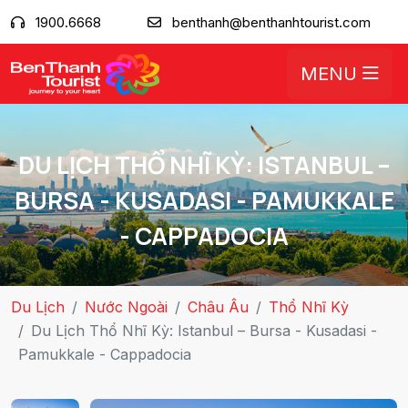
1900.6668
benthanh@benthanhtourist.com
MENU
DU LỊCH THỔ NHĨ KỲ: ISTANBUL –
BURSA - KUSADASI - PAMUKKALE
- CAPPADOCIA
Du Lịch
Nước Ngoài
Châu Âu
Thổ Nhĩ Kỳ
Du Lịch Thổ Nhĩ Kỳ: Istanbul – Bursa - Kusadasi -
Pamukkale - Cappadocia