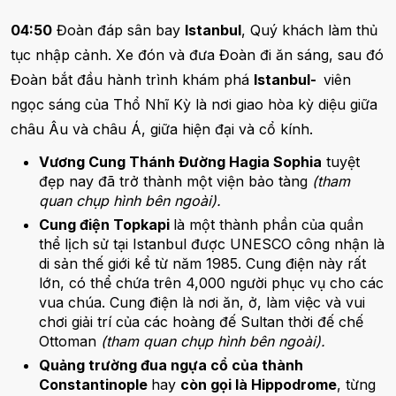
04:50
Đoàn đáp sân bay
Istanbul
, Quý khách làm thủ
tục nhập cảnh. Xe đón và đưa Đoàn đi ăn sáng, sau đó
Đoàn bắt đầu hành trình khám phá
Istanbul-
viên
ngọc sáng của Thổ Nhĩ Kỳ là nơi giao hòa kỳ diệu giữa
châu Âu và châu Á, giữa hiện đại và cổ kính.
Vương Cung Thánh Đường Hagia Sophia
tuyệt
đẹp nay đã trở thành một viện bảo tàng
(tham
quan chụp hình bên ngoài).
Cung điện Topkapi
là một thành phần của quần
thể lịch sử tại Istanbul được UNESCO công nhận là
di sản thế giới kể từ năm 1985. Cung điện này rất
lớn, có thể chứa trên 4,000 người phục vụ cho các
vua chúa. Cung điện là nơi ăn, ở, làm việc và vui
chơi giải trí của các hoàng đế Sultan thời đế chế
Ottoman
(tham quan chụp hình bên ngoài).
Quảng trường đua ngựa cổ của thành
Constantinople
hay
còn gọi là Hippodrome
, từng