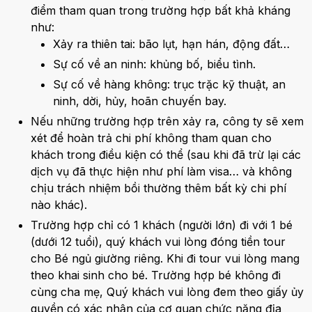
điểm tham quan trong trường hợp bất khả kháng
như:
Xảy ra thiên tai: bão lụt, hạn hán, động đất…
Sự cố về an ninh: khủng bố, biểu tình.
Sự cố về hàng không: trục trặc kỹ thuật, an
ninh, dời, hủy, hoãn chuyến bay.
Nếu những trường hợp trên xảy ra, công ty sẽ xem
xét để hoàn trả chi phí không tham quan cho
khách trong điều kiện có thể (sau khi đã trừ lại các
dịch vụ đã thực hiện như phí làm visa… và không
chịu trách nhiệm bồi thường thêm bất kỳ chi phí
nào khác).
Trường hợp chỉ có 1 khách (người lớn) đi với 1 bé
(dưới 12 tuổi), quý khách vui lòng đóng tiền tour
cho Bé ngủ giường riêng. Khi đi tour vui lòng mang
theo khai sinh cho bé. Trường hợp bé không đi
cùng cha mẹ, Quý khách vui lòng đem theo giấy ủy
quyền có xác nhận của cơ quan chức năng địa