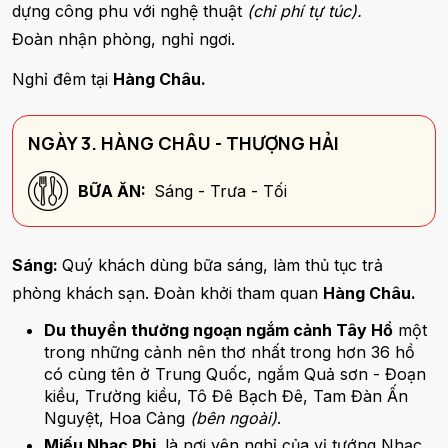
dựng công phu với nghệ thuật
(chi phí tự túc).
Đoàn nhận phòng, nghỉ ngơi.
Nghỉ đêm tại
Hàng Châu.
NGÀY 3. HÀNG CHÂU - THƯỢNG HẢI
BỮA ĂN:
Sáng - Trưa - Tối
Sáng:
Quý khách dùng bữa sáng, làm thủ tục trả
phòng khách sạn. Đoàn khởi tham quan
Hàng Châu.
Du thuyền thưởng ngoạn ngắm cảnh Tây Hồ
một
trong những cảnh nên thơ nhất trong hơn 36 hồ
có cùng tên ở Trung Quốc, ngắm Quả sơn - Đoạn
kiều, Trường kiều, Tô Đê Bạch Đê, Tam Đàn Ấn
Nguyệt, Hoa Cảng
(bên ngoài)
.
Miếu Nhạc Phi
là nơi yên nghỉ của vị tướng Nhạc