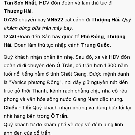
Tân Sơn Nhất,
HDV đón đoàn và làm thủ tục đi
Thượng Hải.
07:20
chuyến bay
VN522
cất cánh đi
Thượng Hải.
Quý
khách dùng bữa trên máy bay.
12:40
Đoàn đến Sân bay quốc tế
Phố Đông, Thượng
Hải.
Đoàn làm thủ tục nhập cảnh
Trung Quốc.
Quý khách nhận phần ăn nhẹ. Sau đó, xe và HDV đón
đoàn đi di chuyển đến
Ô Trấn
, cổ trấn hơn 1.300 năm
tuổi nổi tiếng nằm ở tỉnh Chiết Giang. Được mệnh danh
là "Venice phương Đông", nơi đây giữ nguyên nét kiến
trúc gỗ thời Thanh, kênh rạch chằng chịt, nhà cổ rêu
phong và văn hóa sông nước Giang Nam đặc trưng.
Chiều - Tối:
Quý khách nhận phòng và dùng bữa tối tại
nhà hàng bên trong
Ô Trấn.
Quý khách tự do khám phá vẻ đẹp về đêm lung linh
ánh đèn của cổ trấn.