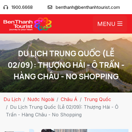
1900.6668
benthanh@benthanhtourist.com
MENU
DU LỊCH TRUNG QUỐC (LỄ
02/09): THƯỢNG HẢI - Ô TRẤN -
HÀNG CHÂU - NO SHOPPING
Du Lịch
Nước Ngoài
Châu Á
Trung Quốc
Du Lịch Trung Quốc (Lễ 02/09): Thượng Hải - Ô
Trấn - Hàng Châu - No Shopping