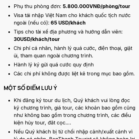
Phụ thu phòng đơn:
5.800.000VNĐ/phòng/tour
Visa tái nhập Việt Nam cho khách quốc tịch nước
ngoài (nếu có):
65 USD/khách
Tips cho tài xế địa phương và hướng dẫn viên:
30USD/khách/tour
Chi phí cá nhân, hành lý quá cước, điện thoại, giặt
ủi, tham quan ngoài chương trình.
Hành lý ký gửi quá cước quy định
Các chi phí không được liệt kê trong mục bao gồm.
MỘT SỐ ĐIỂM LƯU Ý
Khi đăng ký tour du lịch, Quý khách vui lòng đọc
kỹ chương trình, giá tour, các khoản bao gồm cũng
như không bao gồm trong chương trình, các điều
kiện hủy tour, đăt cọc.…
Nếu Quý khách bị từ chối nhập cảnh/xuất cảnh vì
lý do cá nhân, BenThanh Tourist sẽ không hoàn lại