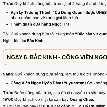
Trưa:
Quý khách dùng bữa trưa tại nhà hàng địa phương
Vạn Lý Trường Thành “Cư Dung Quan” được UNE
nhau nhằm bảo vệ ranh giới lãnh thổ.
Tham quan cửa hàng Ngọc Trai
Tối: Quý khách dùng bữa tối cùng món
“Đặc sản vịt qua
Nghỉ đêm tại
Bắc Kinh.
NGÀY 6. BẮC KINH - CÔNG VIÊN NG
Sáng:
Quý khách dùng bữa sáng, làm thủ tục trả phòng
Công Viên Ngọc Uyên Dằm (Yuyuantan)
Có khoảng 
Trưa:
Đoàn dùng bữa trưa, sau đó di chuyển ra sân bay
19:00
Quý khách có mặt tại sân bay
Quảng Châu.
23.25
chuyến bay
CZ6089
cất cánh đi
TP. Hồ Chí Minh