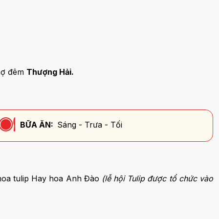
chợ đêm
Thượng Hải.
BỮA ĂN:
Sáng - Trưa - Tối
hoa tulip Hay hoa Anh Đào
(lễ hội Tulip được tổ chức vào