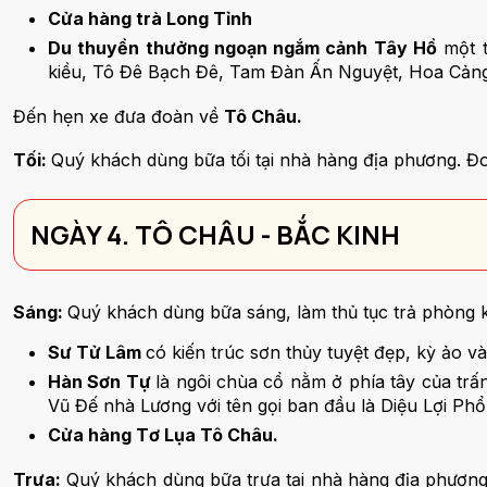
Cửa hàng trà Long Tỉnh
Du thuyền thưởng ngoạn ngắm cảnh Tây Hồ
một t
kiều, Tô Đê Bạch Đê, Tam Đàn Ấn Nguyệt, Hoa Cả
Đến hẹn xe đưa đoàn về
Tô Châu.
Tối:
Quý khách dùng bữa tối tại nhà hàng địa phương. Đ
NGÀY 4. TÔ CHÂU - BẮC KINH
Sáng:
Quý khách dùng bữa sáng, làm thủ tục trả phòng 
Sư Tử Lâm
có kiến trúc sơn thủy tuyệt đẹp, kỳ ảo 
Hàn Sơn Tự
là ngôi chùa cổ nằm ở phía tây của tr
Vũ Đế nhà Lương với tên gọi ban đầu là Diệu Lợi Ph
Cửa hàng Tơ Lụa Tô Châu.
Trưa:
Quý khách dùng bữa trưa tại nhà hàng địa phương