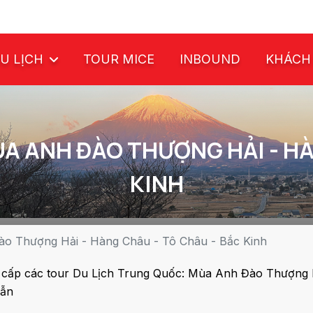
U LỊCH
TOUR MICE
INBOUND
KHÁCH
A ANH ĐÀO THƯỢNG HẢI - HÀ
KINH
o Thượng Hải - Hàng Châu - Tô Châu - Bắc Kinh
cấp các tour Du Lịch Trung Quốc: Mùa Anh Đào Thượng Hả
dẫn