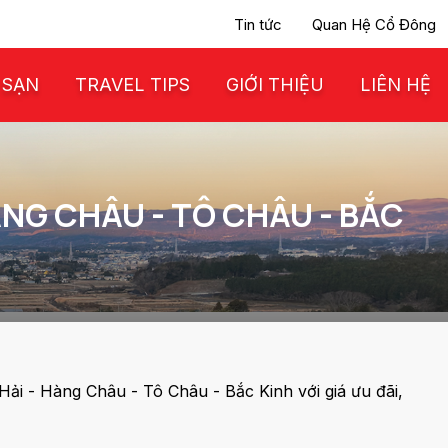
Tin tức
Quan Hệ Cổ Đông
 SẠN
TRAVEL TIPS
GIỚI THIỆU
LIÊN HỆ
NG CHÂU - TÔ CHÂU - BẮC
i - Hàng Châu - Tô Châu - Bắc Kinh với giá ưu đãi,