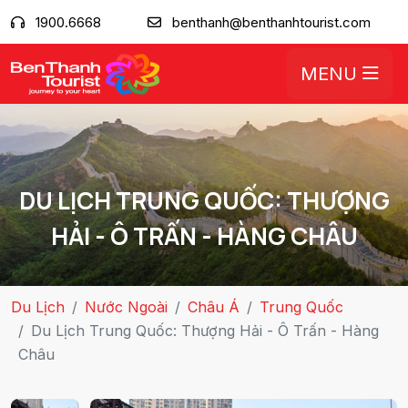
1900.6668
benthanh@benthanhtourist.com
MENU
DU LỊCH TRUNG QUỐC: THƯỢNG
HẢI - Ô TRẤN - HÀNG CHÂU
Du Lịch
Nước Ngoài
Châu Á
Trung Quốc
Du Lịch Trung Quốc: Thượng Hải - Ô Trấn - Hàng
Châu