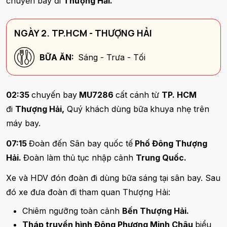
chuyến bay đi
Thượng Hải.
NGÀY 2. TP.HCM - THƯỢNG HẢI
BỮA ĂN:
Sáng - Trưa - Tối
02:35
chuyến bay
MU7286
cất cánh từ
TP. HCM
đi
Thượng Hải,
Quý khách dùng bữa
khuya nhẹ trên
máy bay.
07:15
Đoàn đến Sân bay quốc tế
Phố Đông Thượng
Hải.
Đoàn làm thủ tục nhập cảnh
Trung Quốc.
Xe và HDV đón đoàn đi dùng bữa sáng tại sân bay. Sau
đó xe đưa đoàn đi tham quan Thượng Hải:
Chiêm ngưỡng toàn cảnh
Bến Thượng Hải.
Tháp truyền hình Đông Phương Minh Châu
biểu