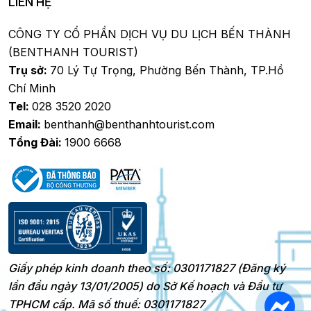
LIÊN HỆ
CÔNG TY CỔ PHẦN DỊCH VỤ DU LỊCH BẾN THÀNH
(BENTHANH TOURIST)
Trụ sở:
70 Lý Tự Trọng, Phường Bến Thành, TP.Hồ
Chí Minh
Tel:
028 3520 2020
Email:
benthanh@benthanhtourist.com
Tổng Đài:
1900 6668
Giấy phép kinh doanh theo số: 0301171827 (Đăng ký
lần đầu ngày 13/01/2005) do Sở Kế hoạch và Đầu tư
TPHCM cấp. Mã số thuế: 0301171827