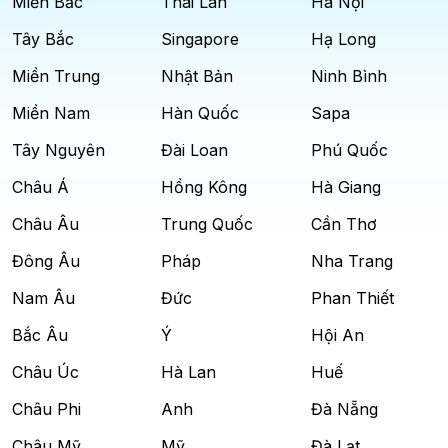
Miền Bắc
Thái Lan
Hà Nội
Tây Bắc
Singapore
Hạ Long
Miền Trung
Nhật Bản
Ninh Bình
Miền Nam
Hàn Quốc
Sapa
Tây Nguyên
Đài Loan
Phú Quốc
Châu Á
Hồng Kông
Hà Giang
Châu Âu
Trung Quốc
Cần Thơ
Đông Âu
Pháp
Nha Trang
Nam Âu
Đức
Phan Thiết
Bắc Âu
Ý
Hội An
Châu Úc
Hà Lan
Huế
Châu Phi
Anh
Đà Nẵng
Châu Mỹ
Mỹ
Đà Lạt