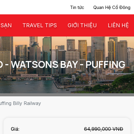
Tin tức
Quan Hệ Cổ Đông
 SẠN
TRAVEL TIPS
GIỚI THIỆU
LIÊN HỆ
O - WATSONS BAY - PUFFING
fing Billy Railway
Giá:
64,990,000 VNĐ