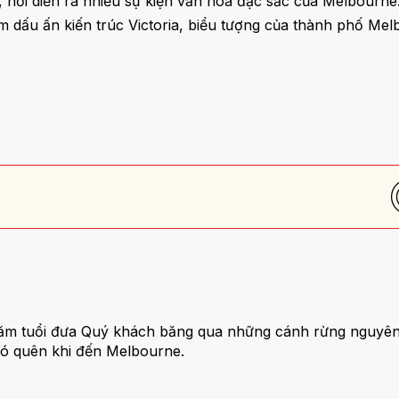
 nơi diễn ra nhiều sự kiện văn hóa đặc sắc của Melbourne
 dấu ấn kiến trúc Victoria, biểu tượng của thành phố Mel
ăm tuổi đưa Quý khách băng qua những cánh rừng nguyên 
hó quên khi đến Melbourne.