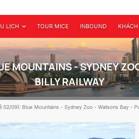
U LỊCH
TOUR MICE
INBOUND
KHÁCH
LUE MOUNTAINS - SYDNEY ZO
BILLY RAILWAY
ễ 02/09): Blue Mountains - Sydney Zoo - Watsons Bay - Puf