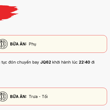
BỮA ĂN:
Phụ
ủ tục đón chuyến bay
JQ62
khởi hành lúc
22:40
đi
BỮA ĂN:
Trưa - Tối