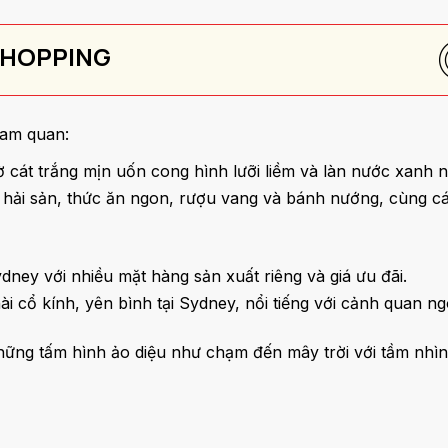
 SHOPPING
ham quan:
bờ cát trắng mịn uốn cong hình lưỡi liềm và làn nước xanh 
hải sản, thức ăn ngon, rượu vang và bánh nướng, cùng c
ey với nhiều mặt hàng sản xuất riêng và giá ưu đãi.
hài cổ kính, yên bình tại Sydney, nổi tiếng với cảnh quan
ững tấm hình ảo diệu như chạm đến mây trời với tầm nhìn