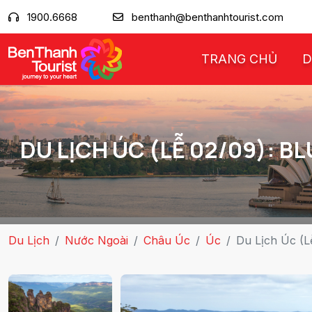
1900.6668
benthanh@benthanhtourist.com
TRANG CHỦ
D
DU LỊCH ÚC (LỄ 02/09): B
Du Lịch
Nước Ngoài
Châu Úc
Úc
Du Lịch Úc (L