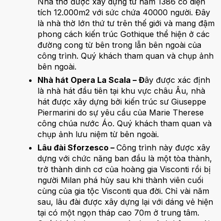
Nhà thờ được xây dựng từ năm 1386 có diện
tích 12.000m2 với sức chứa 40000 người. Đây
là nhà thờ lớn thứ tư trên thế giới và mang đậm
phong cách kiến trúc Gothique thể hiện ở các
đường cong từ bên trong lẫn bên ngoài của
công trình. Quý khách tham quan và chụp ảnh
bên ngoài.
Nhà hát Opera La Scala – Đ
ây được xác định
là nhà hát đầu tiên tại khu vực châu Âu, nhà
hát được xây dựng bởi kiến trúc sư Giuseppe
Piermarini do sự yêu cầu của Marie Therese
công chúa nước Áo. Quý khách tham quan và
chụp ảnh lưu niệm từ bên ngoài.
Lâu đài Sforzesco –
Công trình này được xây
dựng với chức năng ban đầu là một tòa thành,
trở thành dinh cơ của hoàng gia Visconti rồi bị
người Milan phá hủy sau khi thành viên cuối
cùng của gia tộc Visconti qua đời. Chỉ vài năm
sau, lâu đài được xây dựng lại với dáng vẻ hiện
tại có một ngọn tháp cao 70m ở trung tâm.