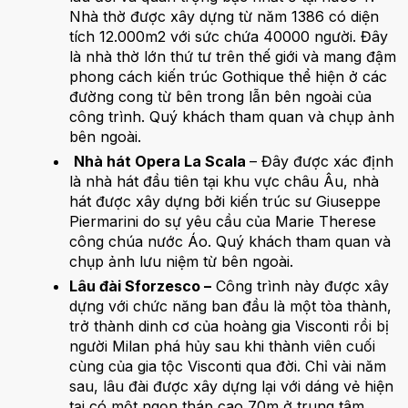
Nhà thờ được xây dựng từ năm 1386 có diện
tích 12.000m2 với sức chứa 40000 người. Đây
là nhà thờ lớn thứ tư trên thế giới và mang đậm
phong cách kiến trúc Gothique thể hiện ở các
đường cong từ bên trong lẫn bên ngoài của
công trình. Quý khách tham quan và chụp ảnh
bên ngoài.
Nhà hát Opera La Scala
– Đây được xác định
là nhà hát đầu tiên tại khu vực châu Âu, nhà
hát được xây dựng bởi kiến trúc sư Giuseppe
Piermarini do sự yêu cầu của Marie Therese
công chúa nước Áo. Quý khách tham quan và
chụp ảnh lưu niệm từ bên ngoài.
Lâu đài Sforzesco –
Công trình này được xây
dựng với chức năng ban đầu là một tòa thành,
trở thành dinh cơ của hoàng gia Visconti rồi bị
người Milan phá hủy sau khi thành viên cuối
cùng của gia tộc Visconti qua đời. Chỉ vài năm
sau, lâu đài được xây dựng lại với dáng vẻ hiện
tại có một ngọn tháp cao 70m ở trung tâm.