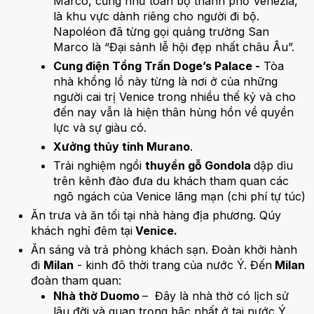
Marco, cũng như toàn bộ thành phố Venezia,
là khu vực dành riêng cho người đi bộ.
Napoléon đã từng gọi quảng trường San
Marco là “Đại sảnh lễ hội đẹp nhất châu Âu”.
Cung điện Tổng Trấn Doge’s Palace -
Tòa
nhà khổng lồ này từng là nơi ở của những
người cai trị Venice trong nhiều thế kỷ và cho
đến nay vẫn là hiện thân hùng hồn về quyền
lực và sự giàu có.
Xưởng thủy tinh Murano
.
Trải nghiệm ngồi
thuyền gỗ Gondola
dập dìu
trên kênh đào đưa du khách tham quan các
ngõ ngách của Venice lãng mạn (chi phí tự túc)
Ăn trưa và ăn tối tại nhà hàng địa phương. Qúy
khách nghỉ đêm tại
Venice.
Ăn sáng và trả phòng khách sạn. Đoàn khởi hành
đi
Milan
- kinh đô thời trang của nước Ý. Đến
Milan
đoàn tham quan:
Nhà thờ Duomo
– Đây là nhà thờ có lịch sử
lâu đời và quan trọng bậc nhất ở tại nước Ý.