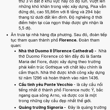
thứ 3 vì đất ở khu vực này có độ lún. Vượt lên
những khó khăn trong việc xây dựng, Pisa vẫn
đứng đó, cao 55,86m với 8 tầng và 294 bậc
thang từ dưới đất lên đỉnh. Độ nghiêng ở thời
điểm hiện tại của ngọn tháp được ghi nhận là
5,5 độ.
Ăn trưa tại nhà hàng địa phương. Sau đó, đoàn tiếp
tục tham quan thành phố
Florence.
Đoàn tham
quan:
Nhà thờ Duomo II (Florence Cathedral) -
Nhà
thờ Duomo Florence có tên đầy đủ là Santa
Maria del Fiore, được xây dựng theo trường
phái kiến trúc Gothique với chất liệu chính là
cẩm thạch. Nhà thờ được khởi công xây dựng
từ năm 1296 và hoàn thành vào năm 1436.
Cầu tình yêu Ponte Vecchio
- là cây cầu nổi
tiếng nhất ở thành phố Florence nước Ý, bắc
ngang qua sông Arno, và được coi là một
trong những cây cầu đẹp nhất thế giới.
Quảng trường Signoria -
Đây là quảng trường