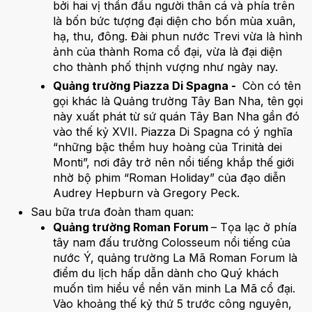
bởi hai vị thần đầu người thân cá và phía trên
là bốn bức tượng đại diện cho bốn mùa xuân,
hạ, thu, đông. Đài phun nước Trevi vừa là hình
ảnh của thành Roma cổ đại, vừa là đại diện
cho thành phố thịnh vượng như ngày nay.
Quảng trường Piazza Di Spagna -
Còn có tên
gọi khác là Quảng trường Tây Ban Nha, tên gọi
này xuất phát từ sứ quán Tây Ban Nha gần đó
vào thế kỷ XVII. Piazza Di Spagna có ý nghĩa
“những bậc thềm huy hoàng của Trinità dei
Monti”, nơi đây trở nên nổi tiếng khắp thế giới
nhờ bộ phim “Roman Holiday” của đạo diễn
Audrey Hepburn và Gregory Peck.
Sau bữa trưa đoàn tham quan:
Quảng trường Roman Forum
– Tọa lạc ở phía
tây nam đấu trường Colosseum nổi tiếng của
nước Ý, quảng trường La Mã Roman Forum là
điểm du lịch hấp dẫn dành cho Quý khách
muốn tìm hiểu về nền văn minh La Mã cổ đại.
Vào khoảng thế kỷ thứ 5 trước công nguyên,