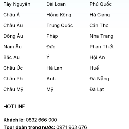
Tây Nguyên
Đài Loan
Phú Quốc
Châu Á
Hồng Kông
Hà Giang
Châu Âu
Trung Quốc
Cần Thơ
Đông Âu
Pháp
Nha Trang
Nam Âu
Đức
Phan Thiết
Bắc Âu
Ý
Hội An
Châu Úc
Hà Lan
Huế
Châu Phi
Anh
Đà Nẵng
Châu Mỹ
Mỹ
Đà Lạt
HOTLINE
Khách lẻ:
0832 666 000
Tour đoàn trong nước:
0971 963 676