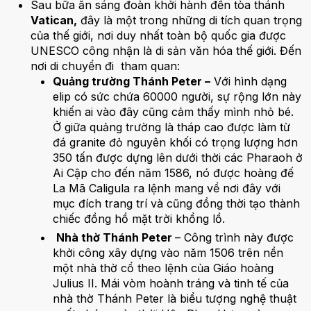
Sau bữa ăn sáng đoàn khởi hành đến tòa thánh
Vatican,
đây là một trong những di tích quan trọng
của thế giới, nơi duy nhất toàn bộ quốc gia được
UNESCO công nhận là di sản văn hóa thế giới. Đến
nơi di chuyển đi tham quan:
Quảng trường Thánh Peter –
Với hình dạng
elip có sức chứa 60000 người, sự rộng lớn này
khiến ai vào đây cũng cảm thấy mình nhỏ bé.
Ở giữa quảng trường là tháp cao được làm từ
đá granite đỏ nguyên khối có trọng lượng hơn
350 tấn được dựng lên dưới thời các Pharaoh ở
Ai Cập cho đến năm 1586, nó được hoàng đế
La Mã Caligula ra lệnh mang về nơi đây với
mục đích trang trí và cũng đồng thời tạo thành
chiếc đồng hồ mặt trời khổng lồ.
Nhà thờ Thánh Peter
– Công trình này được
khởi công xây dựng vào năm 1506 trên nền
một nhà thờ cổ theo lệnh của Giáo hoàng
Julius II. Mái vòm hoành tráng và tinh tế của
nhà thờ Thánh Peter là biểu tượng nghệ thuật