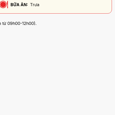
BỮA ĂN:
Trưa
h từ 09h00-12h00).