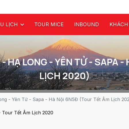
U LỊCH
TOUR MICE
INBOUND
KHÁCH
 - HẠ LONG - YÊN TỬ - SAPA 
LỊCH 2020)
Long - Yên Tử - Sapa - Hà Nội 6N5Đ (Tour Tết Âm Lịch 20
- Tour Tết Âm Lịch 2020