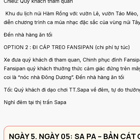
Chiều: Quý khách tham quan
Khu du lịch núi Hàm Rồng với: vườn Lê, vườn Táo Mèo, 
diễn chương trình ca múa nhạc đặc sắc của vùng núi Tây 
Đến nhà hàng ăn tối
OPTION 2 : ĐI CÁP TREO FANSIPAN (chi phí tự túc)
Xe đưa quý khách đi tham quan, Chinh phục đỉnh Fansipan
Fansipan quý khách thưởng thức cảm giác đứng trên mây,
coi là “nóc nhà Đông Dương”. Đến nhà hàng ăn tối
Tối: Quý khách đi dạo chơi TT.Sapa về đêm, tự do thưở
Nghỉ đêm tại thị trấn Sapa
NGÀY 5. NGÀY 05: SA PA – BẢN CÁT C