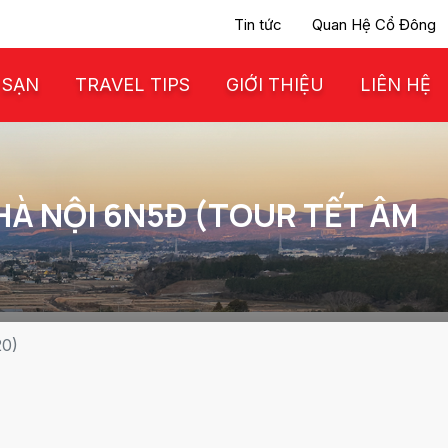
Tin tức
Quan Hệ Cổ Đông
 SẠN
TRAVEL TIPS
GIỚI THIỆU
LIÊN HỆ
- HÀ NỘI 6N5Đ (TOUR TẾT ÂM
20)