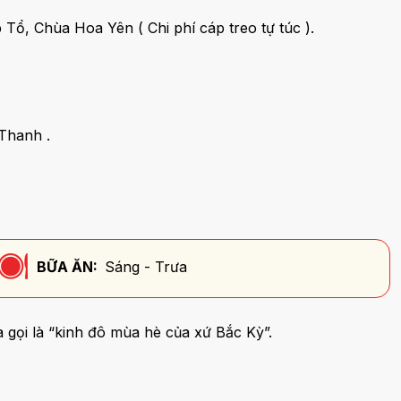
ổ, Chùa Hoa Yên ( Chi phí cáp treo tự túc ).
 Thanh .
BỮA ĂN:
Sáng - Trưa
 gọi là “kinh đô mùa hè của xứ Bắc Kỳ”.