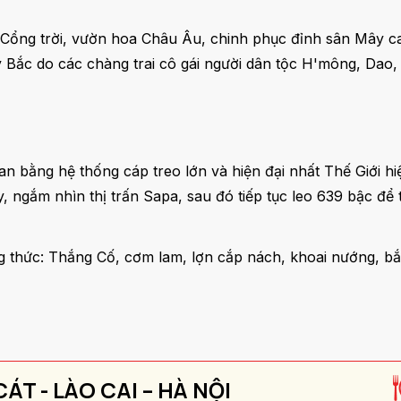
Cổng trời, vườn hoa Châu Âu, chinh phục đỉnh sân Mây c
Bắc do các chàng trai cô gái người dân tộc H'mông, Dao, T
 bằng hệ thống cáp treo lớn và hiện đại nhất Thế Giới hiệ
 ngắm nhìn thị trấn Sapa, sau đó tiếp tục leo 639 bậc để
ng thức: Thắng Cố, cơm lam, lợn cắp nách, khoai nướng, 
ÁT - LÀO CAI – HÀ NỘI