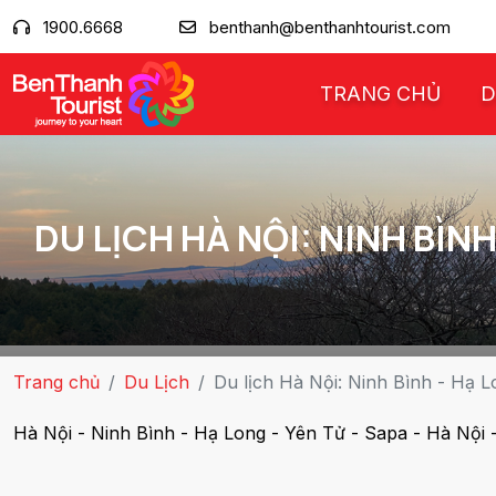
1900.6668
benthanh@benthanhtourist.com
TRANG CHỦ
D
DU LỊCH HÀ NỘI: NINH BÌNH
Trang chủ
Du Lịch
Du lịch Hà Nội: Ninh Bình - Hạ 
Hà Nội - Ninh Bình - Hạ Long - Yên Tử - Sapa - Hà Nội 