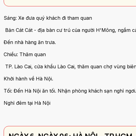
Sáng: Xe đưa quý khách đi tham quan
Bản Cát Cát - địa bàn cư trú của người H'Mông, ngắm 
Đến nhà hàng ăn trưa.
Chiều: Thăm quan
TP. Lào Cai, cửa khẩu Lào Cai, thăm quan chợ vùng biê
Khởi hành về Hà Nội.
Tối: Đến Hà Nội ăn tối. Nhận phòng khách sạn nghỉ ngơi
Nghỉ đêm tại Hà Nội
NGÀY 6. NGÀY 06: HÀ NỘI – TP.HCM