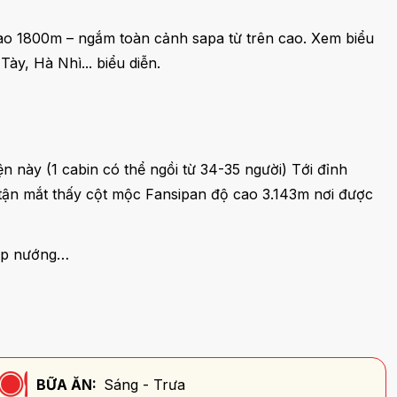
ao 1800m – ngắm toàn cảnh sapa từ trên cao. Xem biểu
ày, Hà Nhì... biểu diễn.
n này (1 cabin có thể ngồi từ 34-35 người) Tới đỉnh
 tận mắt thấy cột mộc Fansipan độ cao 3.143m nơi được
bắp nướng…
BỮA ĂN:
Sáng - Trưa