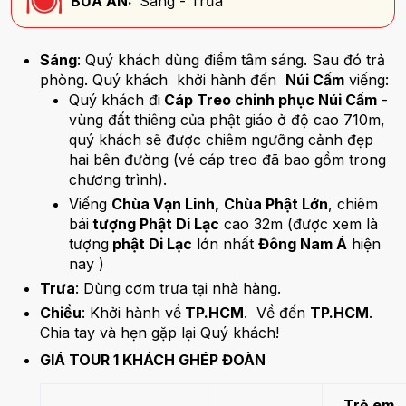
BỮA ĂN:
Sáng - Trưa
Sáng
: Quý khách dùng điểm tâm sáng. Sau đó trả
phòng. Quý khách khởi hành đến
Núi Cấm
viếng:
Quý khách đi
Cáp Treo chinh phục Núi Cấm
-
vùng đất thiêng của phật giáo ở độ cao 710m,
quý khách sẽ được chiêm ngưỡng cảnh đẹp
hai bên đường (vé cáp treo đã bao gồm trong
chương trình).
Viếng
Chùa Vạn Linh,
Chùa Phật Lớn
, chiêm
bái
tượng Phật Di Lạc
cao 32m (được xem là
tượng
phật Di Lạc
lớn nhất
Đông Nam Á
hiện
nay )
Trưa
: Dùng cơm trưa tại nhà hàng.
Chiều
: Khởi hành về
TP.HCM
. Về đến
TP.HCM
.
Chia tay và hẹn gặp lại Quý khách!
GIÁ TOUR 1 KHÁCH GHÉP ĐOÀN
Trẻ em