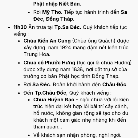
Phật nhập Niết Bàn
.
Rời
Mỹ Tho
. Tiếp tục hành trình đến
Sa
Đéc, Đồng Tháp
.
11h30
Ăn trưa tại
Tp.Sa Đéc.
Quý khách tiếp tục
viếng :
Chùa Kiến An Cung
(Chùa ông Quách) được
xây dựng năm 1924 mang đậm nét kiến trúc
Trung Hoa.
Chùa cổ Phước Hưng
(tục gọi là chùa Hương)
được xây dựng năm 1838, nơi đặt trụ sở của
trường cơ bản Phật học tỉnh Đồng Tháp.
Rời
Sa Đéc
. Đoàn khởi hành đến
Châu Đốc
.
Đến
Tp.Châu Đốc
, Quý khách viếng :
Chùa Huỳnh Đạo
- ngôi chùa với lối kiến
trúc hiện đại kết hợp lối bài trí cây cảnh,
hồ nước, không gian rộng sẽ tạo cho du
khách một cảm giác nhẹ nhàng khi đến
tham quan...
Về khách sạn nhận phòng, nghỉ ngơi.