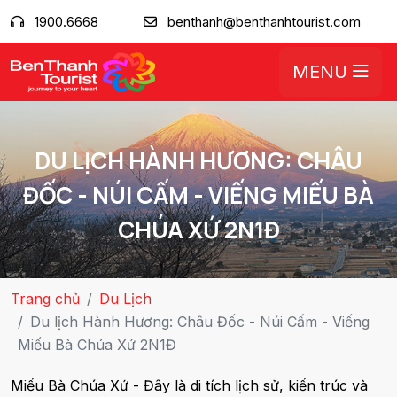
1900.6668
benthanh@benthanhtourist.com
MENU
DU LỊCH HÀNH HƯƠNG: CHÂU
ĐỐC - NÚI CẤM - VIẾNG MIẾU BÀ
CHÚA XỨ 2N1Đ
Trang chủ
Du Lịch
Du lịch Hành Hương: Châu Đốc - Núi Cấm - Viếng
Miếu Bà Chúa Xứ 2N1Đ
Miếu Bà Chúa Xứ - Đây là di tích lịch sử, kiến trúc và