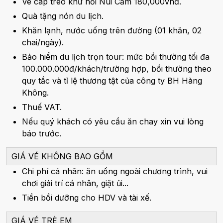
Vé cáp treo khứ hồi Núi Cấm 180,000vnđ.
Quà tặng nón du lịch.
Khăn lạnh, nước uống trên đường (01 khăn, 02
chai/ngày).
Bảo hiểm du lịch trọn tour: mức bồi thường tối đa
100.000.000đ/khách/trường hợp, bồi thường theo
quy tắc và tỉ lệ thương tật của công ty BH Hàng
Không.
Thuế VAT.
Nếu quý khách có yêu cầu ăn chay xin vui lòng
báo trước.
GIÁ VÉ KHÔNG BAO GỒM
Chi phí cá nhân: ăn uống ngoài chương trình, vui
chơi giải trí cá nhân, giặt ủi...
Tiền bồi dưỡng cho HDV và tài xế.
GIÁ VÉ TRẺ EM