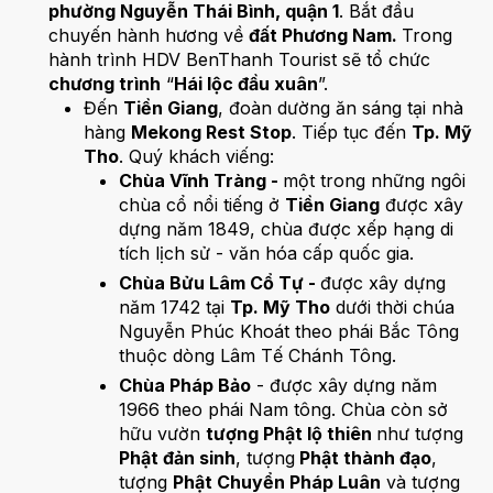
phường Nguyễn Thái Bình, quận 1
. Bắt đầu
chuyến hành hương về
đất Phương Nam.
Trong
hành trình HDV BenThanh Tourist sẽ tổ chức
chương trình
“
Hái lộc đầu xuân
”.
Đến
Tiền Giang
, đoàn dường ăn sáng tại nhà
hàng
Mekong Rest Stop
. Tiếp tục đến
Tp. Mỹ
Tho
. Quý khách viếng:
Chùa Vĩnh Tràng -
một trong những ngôi
chùa cổ nổi tiếng ở
Tiền Giang
được xây
dựng năm 1849, chùa được xếp hạng di
tích lịch sử - văn hóa cấp quốc gia.
Chùa Bửu Lâm Cổ Tự -
được xây dựng
năm 1742 tại
Tp. Mỹ Tho
dưới thời chúa
Nguyễn Phúc Khoát theo phái Bắc Tông
thuộc dòng Lâm Tế Chánh Tông.
Chùa Pháp Bảo
- được xây dựng năm
1966 theo phái Nam tông. Chùa còn sở
hữu vườn
tượng Phật lộ thiên
như tượng
Phật đản sinh
, tượng
Phật thành đạo
,
tượng
Phật Chuyển Pháp Luân
và tượng