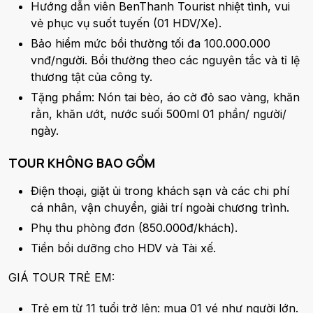
Hướng dẫn viên BenThanh Tourist nhiệt tình, vui
vẻ phục vụ suốt tuyến (01 HDV/Xe).
Bảo hiểm mức bồi thường tối đa 100.000.000
vnđ/người. Bồi thường theo các nguyên tắc và tỉ lệ
thương tật của công ty.
Tặng phẩm: Nón tai bèo, áo cờ đỏ sao vàng, khăn
rằn, khăn ướt, nước suối 500ml 01 phần/ người/
ngày.
TOUR KHÔNG BAO GỒM
Điện thoại, giặt ủi trong khách sạn và các chi phí
cá nhân, vận chuyển, giải trí ngoài chương trình.
Phụ thu phòng đơn (850.000đ/khách).
Tiền bồi dưỡng cho HDV và Tài xế.
GIÁ TOUR TRẺ EM:
Trẻ em từ 11 tuổi trở lên: mua 01 vé như người lớn.