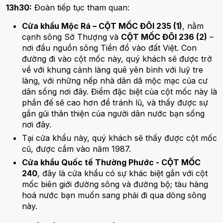
13h30:
Đoàn tiếp tục tham quan:
Cửa khẩu Mộc Rá – CỘT MỐC ĐÔI 235 (1)
, nằm
cạnh sông Sở Thượng và
CỘT MỐC ĐÔI 236 (2)
–
nơi đầu nguồn sông Tiền đổ vào đất Việt. Con
đường đi vào cột mốc này, quý khách sẽ được trở
về với khung cảnh làng quê yên bình với luỹ tre
làng, với những nếp nhà dân dã mộc mạc của cư
dân sống nơi đây. Điểm đặc biệt của cột mốc này là
phần đế sẽ cao hơn để tránh lũ, và thấy được sự
gần gũi thân thiện của người dân nước bạn sống
nơi đây.
Tại cửa khẩu này, quý khách sẽ thấy được cột mốc
cũ, được cắm vào năm 1987.
Cửa khẩu Quốc tế Thường Phước - CỘT MỐC
240
, đây là cửa khẩu có sự khác biệt gắn với cột
mốc biên giới đường sông và đường bộ; tàu hàng
hoá nước bạn muốn sang phải đi qua dòng sông
này.