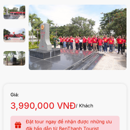
Giá:
3,990,000 VNĐ
/ Khách
Đặt tour ngay để nhận được những ưu
đãi hấp dẫn từ BenThanh Tourist