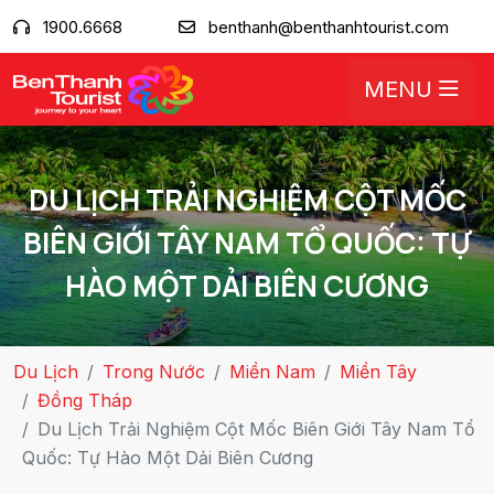
1900.6668
benthanh@benthanhtourist.com
MENU
DU LỊCH TRẢI NGHIỆM CỘT MỐC
BIÊN GIỚI TÂY NAM TỔ QUỐC: TỰ
HÀO MỘT DẢI BIÊN CƯƠNG
Du Lịch
Trong Nước
Miền Nam
Miền Tây
Đồng Tháp
Du Lịch Trải Nghiệm Cột Mốc Biên Giới Tây Nam Tổ
Quốc: Tự Hào Một Dải Biên Cương