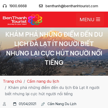
1900.6668
benthanh@benthanhtourist.com
MENU
KHÁM PHÁ NHỮNG ĐIỂM ĐẾN DU
LỊCH ĐÀ LẠT ÍT NGƯỜI BIẾT
NHƯNG LẠI CỰC HÚT NGƯỜI NỔI
TIẾNG
Trang chủ
Cẩm nang du lịch
Khám phá những điểm đến du lịch Đà Lạt ít người
biết nhưng lại cực hút người nổi tiếng
01/04/2021
Cẩm Nang Du Lịch