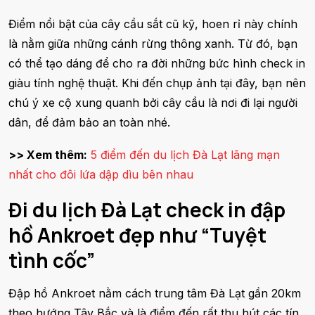
Điểm nổi bật của cây cầu sắt cũ kỹ, hoen rỉ này chính
là nằm giữa những cánh rừng thông xanh. Từ đó, bạn
có thể tạo dáng để cho ra đời những bức hình check in
giàu tính nghệ thuật. Khi đến chụp ảnh tại đây, bạn nên
chú ý xe cộ xung quanh bởi cây cầu là nơi đi lại người
dân, để đảm bảo an toàn nhé.
>> Xem thêm:
5 điểm đến du lịch Đà Lạt lãng mạn
nhất cho đôi lứa dập dìu bên nhau
Đi du lịch Đà Lạt check in đập
hồ Ankroet đẹp như “Tuyệt
tình cốc”
Đập hồ Ankroet nằm cách trung tâm Đà Lạt gần 20km
theo hướng Tây Bắc và là điểm đến rất thu hút các tín