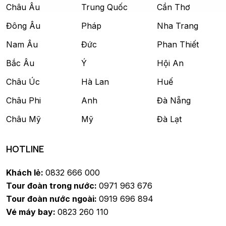
Châu Âu
Trung Quốc
Cần Thơ
Đông Âu
Pháp
Nha Trang
Nam Âu
Đức
Phan Thiết
Bắc Âu
Ý
Hội An
Châu Úc
Hà Lan
Huế
Châu Phi
Anh
Đà Nẵng
Châu Mỹ
Mỹ
Đà Lạt
HOTLINE
Khách lẻ:
0832 666 000
Tour đoàn trong nước:
0971 963 676
Tour đoàn nước ngoài:
0919 696 894
Vé máy bay:
0823 260 110