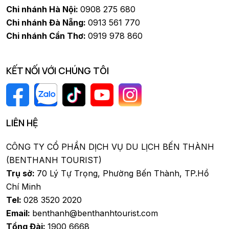
Chi nhánh Hà Nội:
0908 275 680
Chi nhánh Đà Nẵng:
0913 561 770
Chi nhánh Cần Thơ:
0919 978 860
KẾT NỐI VỚI CHÚNG TÔI
LIÊN HỆ
CÔNG TY CỔ PHẦN DỊCH VỤ DU LỊCH BẾN THÀNH
(BENTHANH TOURIST)
Trụ sở:
70 Lý Tự Trọng, Phường Bến Thành, TP.Hồ
Chí Minh
Tel:
028 3520 2020
Email:
benthanh@benthanhtourist.com
Tổng Đài:
1900 6668