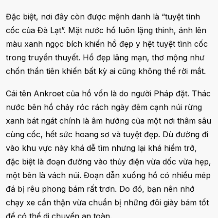
Đặc biệt, nơi đây còn được mệnh danh là “tuyệt tình
cốc của Đà Lạt”. Mặt nước hồ luôn lặng thinh, ánh lên
màu xanh ngọc bích khiến hồ đẹp y hệt tuyệt tình cốc
trong truyền thuyết. Hồ đẹp lãng mạn, thơ mộng như
chốn thần tiên khiến bất kỳ ai cũng không thể rời mắt.
Cái tên Ankroet của hồ vốn là do người Pháp đặt. Thác
nước bên hồ chảy róc rách ngày đêm cạnh núi rừng
xanh bát ngát chính là âm hưởng của một nơi thâm sâu
cùng cốc, hết sức hoang sơ và tuyệt đẹp. Dù đường đi
vào khu vực này khá dễ tìm nhưng lại khá hiểm trở,
đặc biệt là đoạn đường vào thủy điện vừa dốc vừa hẹp,
một bên là vách núi. Đoạn dẫn xuống hồ có nhiều mép
đá bị rêu phong bám rất trơn. Do đó, bạn nên nhớ
chạy xe cẩn thận vừa chuẩn bị những đôi giày bám tốt
để có thể di chuyển an toàn.