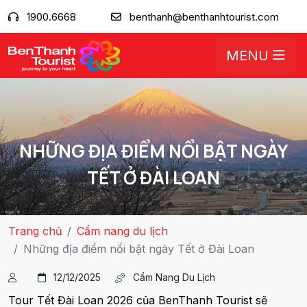
1900.6668
benthanh@benthanhtourist.com
MENU
NHỮNG ĐỊA ĐIỂM NỔI BẬT NGÀY
TẾT Ở ĐÀI LOAN
Trang chủ
Cẩm nang du lịch
Những địa điểm nổi bật ngày Tết ở Đài Loan
12/12/2025
Cẩm Nang Du Lịch
Tour Tết Đài Loan 2026 của BenThanh Tourist sẽ