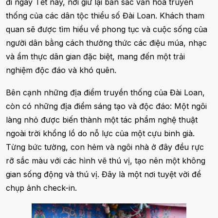
đi ngày Tết này, nơi giữ lại bản sắc văn hóa truyền
thống của các dân tộc thiểu số Đài Loan. Khách tham
quan sẽ được tìm hiểu về phong tục và cuộc sống của
người dân bằng cách thưởng thức các điệu múa, nhạc
và ẩm thực dân gian đặc biệt, mang đến một trải
nghiệm độc đáo và khó quên.
Bên cạnh những địa điểm truyền thống của Đài Loan,
còn có những địa điểm sáng tạo và độc đáo: Một ngôi
làng nhỏ được biến thành một tác phẩm nghệ thuật
ngoài trời khổng lồ do nỗ lực của một cựu binh già.
Từng bức tường, con hẻm và ngôi nhà ở đây đều rực
rỡ sắc màu với các hình vẽ thú vị, tạo nên một không
gian sống động và thú vị. Đây là một nơi tuyệt vời để
chụp ảnh check-in.