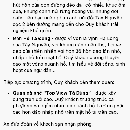
hút hồn của con đường đèo dài, có nhiều khúc ôm
cua, khung cảnh núi rừng hoang vu, những đồi
café, tiêu bạc ngàn phủ xanh núi đồi Tây Nguyên
dọc 2 bên đường mang đến cho Quý khách trãi
nghiệm khó quên.
Đến
Hồ Tà Đùng
- được ví von là vịnh Hạ Long
của Tây Nguyên, với khung cảnh nên thơ, bởi vẻ
đẹp của thiên nhiên với hơn 36 hòn đảo lớn nhỏ,
nhấp nhô trên mặt hồ. Quý khách xuống thuyền
dạo một vòng quanh hồ, tìm hiểu về đời sống, sinh
hoạt của ngư dân…
Tiếp tục chương trình, Quý khách đến tham quan:
Quán cà phê “Top View Tà Đùng” -
được xây
dựng trên đồi cao. Quý khách thưởng thức cà
phê/kem và ngắm nhìn toàn cảnh hồ Tà Đùng với
các hòn đảo nhấp nhô trên mặt hồ từ trên cao.
Xe đưa đoàn về khách sạn nhận phòng.