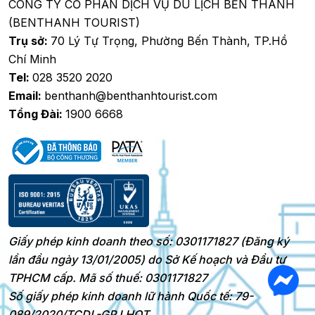
CÔNG TY CỔ PHẦN DỊCH VỤ DU LỊCH BẾN THÀNH
(BENTHANH TOURIST)
Trụ sở:
70 Lý Tự Trọng, Phường Bến Thành, TP.Hồ
Chí Minh
Tel:
028 3520 2020
Email:
benthanh@benthanhtourist.com
Tổng Đài:
1900 6668
Giấy phép kinh doanh theo số: 0301171827 (Đăng ký
lần đầu ngày 13/01/2005) do Sở Kế hoạch và Đầu tư
TPHCM cấp. Mã số thuế: 0301171827
Số giấy phép kinh doanh lữ hành Quốc tế: 79-
089/2020/TCDL-GP LHQT