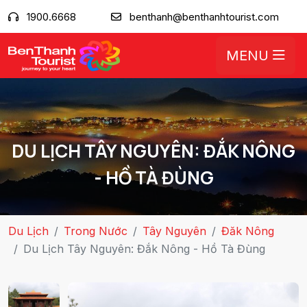
1900.6668
benthanh@benthanhtourist.com
MENU
DU LỊCH TÂY NGUYÊN: ĐẮK NÔNG
- HỒ TÀ ĐÙNG
Du Lịch
Trong Nước
Tây Nguyên
Đăk Nông
Du Lịch Tây Nguyên: Đắk Nông - Hồ Tà Đùng