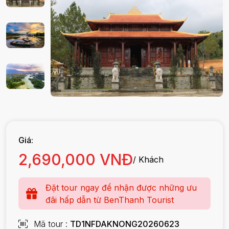
Giá:
2,690,000 VNĐ
/ Khách
Đặt tour ngay để nhận được những ưu
đãi hấp dẫn từ BenThanh Tourist
Mã tour
TD1NFDAKNONG20260623