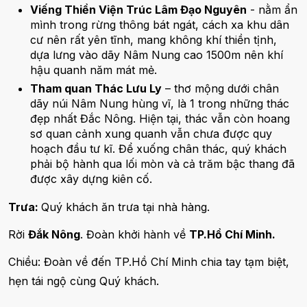
Viếng Thiền Viện Trúc Lâm Đạo Nguyên
- nằm ẩn
mình trong rừng thông bát ngát, cách xa khu dân
cư nên rất yên tĩnh, mang không khí thiền tịnh,
dựa lưng vào dãy Nâm Nung cao 1500m nên khí
hậu quanh năm mát mẻ.
Tham quan Thác Lưu Ly
– thơ mộng dưới chân
dãy núi Nâm Nung hùng vĩ, là 1 trong những thác
đẹp nhất Đắc Nông. Hiện tại, thác vẫn còn hoang
sơ quan cảnh xung quanh vẫn chưa được quy
hoạch đầu tư kĩ. Để xuống chân thác, quý khách
phải bộ hành qua lối mòn và cả trăm bậc thang đã
được xây dựng kiên cố.
Trưa:
Quý khách ăn trưa tại nhà hàng.
Rời
Đắk Nông
. Đoàn khởi hành về
TP.Hồ Chí Minh.
Chiều: Đoàn về đến TP.Hồ Chí Minh chia tay tạm biệt,
hẹn tái ngộ cùng Quý khách.