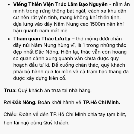
Viếng Thiền Viện Trúc Lâm Đạo Nguyên
- nằm ẩn
mình trong rừng thông bát ngát, cách xa khu dân
cư nên rất yên tĩnh, mang không khí thiền tịnh,
dựa lưng vào dãy Nâm Nung cao 1500m nên khí
hậu quanh năm mát mẻ.
Tham quan Thác Lưu Ly
– thơ mộng dưới chân
dãy núi Nâm Nung hùng vĩ, là 1 trong những thác
đẹp nhất Đắc Nông. Hiện tại, thác vẫn còn hoang
sơ quan cảnh xung quanh vẫn chưa được quy
hoạch đầu tư kĩ. Để xuống chân thác, quý khách
phải bộ hành qua lối mòn và cả trăm bậc thang đã
được xây dựng kiên cố.
Trưa:
Quý khách ăn trưa tại nhà hàng.
Rời
Đắk Nông
. Đoàn khởi hành về
TP.Hồ Chí Minh.
Chiều: Đoàn về đến TP.Hồ Chí Minh chia tay tạm biệt,
hẹn tái ngộ cùng Quý khách.