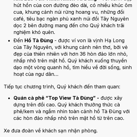
hút hồn của con đường đèo dài, có nhiều khúc ôm
cua, khung cảnh núi rừng hoang vu, những đồi
café, tiêu bạc ngàn phủ xanh núi đồi Tây Nguyên
dọc 2 bên đường mang đến cho Quý khách trãi
nghiệm khó quên.
Đến
Hồ Tà Đùng
- được ví von là vịnh Hạ Long
của Tây Nguyên, với khung cảnh nên thơ, bởi vẻ
đẹp của thiên nhiên với hơn 36 hòn đảo lớn nhỏ,
nhấp nhô trên mặt hồ. Quý khách xuống thuyền
dạo một vòng quanh hồ, tìm hiểu về đời sống, sinh
hoạt của ngư dân…
Tiếp tục chương trình, Quý khách đến tham quan:
Quán cà phê “Top View Tà Đùng” -
được xây
dựng trên đồi cao. Quý khách thưởng thức cà
phê/kem và ngắm nhìn toàn cảnh hồ Tà Đùng với
các hòn đảo nhấp nhô trên mặt hồ từ trên cao.
Xe đưa đoàn về khách sạn nhận phòng.