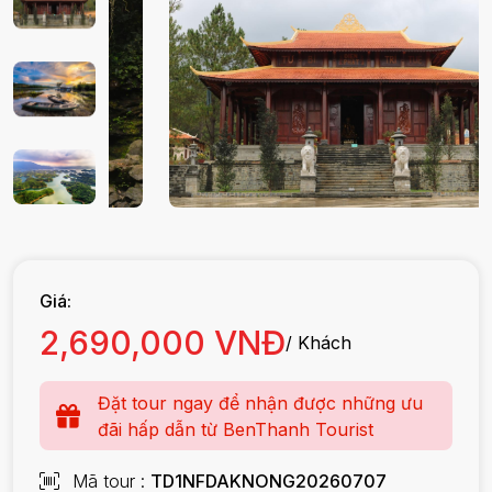
Giá:
2,690,000 VNĐ
/ Khách
Đặt tour ngay để nhận được những ưu
đãi hấp dẫn từ BenThanh Tourist
Mã tour
TD1NFDAKNONG20260707