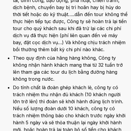
tai, đình công, bạo động, phá hoại, chiến tranh,
dịch bệnh, chuyến bay bị trì hoãn hay bị hủy do
thời tiết hoặc do kỹ thuật…..dẫn đến tour không thể
thực hiện tiếp tục được, Công ty sẽ hoàn trả lại tiền
tour cho quý khách sau khi đã trừ lại các chi phí
dịch vụ đã thực hiện (phí liên quan đến vé máy
bay, đặt cọc dịch vụ…) Và không chịu trách nhiệm
bồi thường thêm bất kỳ chi phí nào khác.
Theo quy định của hãng hàng không, Công ty
không nhận hành khách mang thai từ 32 tuần trở
lên tham gia các tour du lịch bằng đường hàng
không trong nước.
Do tính chất là đoàn ghép khách lẻ, công ty có
trách nhiệm thu nhận đủ khách (10 khách người
lớn trở lên) thì đoàn sẽ khởi hành đúng lịch trình.
Nếu số lượng đoàn dưới 10 khách, công ty có
trách nhiệm thông báo cho khách trước ngày khởi
hành 5 ngày và sẽ thỏa thuận lại ngày khởi hành
mới, hoặc hoàn trả lại toàn bộ số tiền cho khách