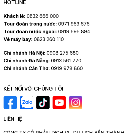
HOTLINE
Khách lẻ:
0832 666 000
Tour đoàn trong nước:
0971 963 676
Tour đoàn nước ngoài:
0919 696 894
Vé máy bay:
0823 260 110
Chi nhánh Hà Nội:
0908 275 680
Chi nhánh Đà Nẵng:
0913 561 770
Chi nhánh Cần Thơ:
0919 978 860
KẾT NỐI VỚI CHÚNG TÔI
LIÊN HỆ
CÔNG TY CỔ PHẦN DỊCH VỤ DU LỊCH BẾN THÀNH