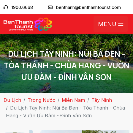
1900.6668
benthanh@benthanhtourist.com
MENU
DU LỊCH TÂY NINH: NÚI BÀ ĐEN -
TÒA THÁNH - CHÙA HANG - VƯỜN
ƯU ĐÀM - ĐỈNH VÂN SƠN
Du Lịch
Trong Nước
Miền Nam
Tây Ninh
Du Lịch Tây Ninh: Núi Bà Đen - Tòa Thánh - Chùa
Hang - Vườn Ưu Đàm - Đỉnh Vân Sơn