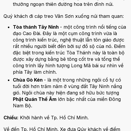
thưởng ngoạn thiên đường hoa trên đỉnh núi.
Quý khách đi cáp treo Vân Sơn xuống núi tham quan:
Tòa thánh Tây Ninh
- một công trình nổi tiếng của
đạo Cao Đài. Đây là một cụm công trình vừa là
công trình kiến trúc, nghệ thuật lẫn tôn giáo được
rất nhiều người biết đến bởi sự đồ sộ của nó. Điểm
đặc biệt trong kiến trúc Tòa Thánh này là toàn bộ
được xây dựng bằng bê tông cốt tre và tổng thể
công trình lấy hình tượng Long Mã bái sư nhìn về
phía Tây làm chính.
Chùa Gò Kén
- là một trong những ngôi cổ tự có
tuổi đời hơn trăm năm ở vùng đất Tây Ninh nắng
gió. Ngôi chùa này hiện đang sở hữu bức tượng
Phật Quán Thế Âm
lớn bậc nhất của miền Đông
Nam Bộ.
Chiều:
Khởi hành về Tp. Hồ Chí Minh.
Về đến Tp. Hồ Chí Minh. Xe đưa Qúy khách về điểm