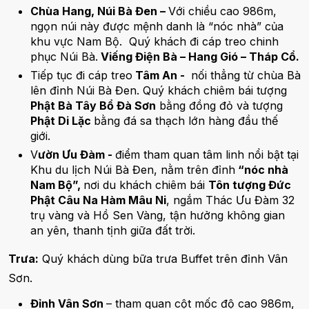
Chùa Hang, Núi Bà Đen –
Với chiều cao 986m,
ngọn núi này được mệnh danh là “nóc nhà” của
khu vực Nam Bộ. Quý khách đi cáp treo chinh
phục Núi Bà.
Viếng Điện Bà – Hang Gió – Tháp Cổ.
Tiếp tục đi cáp treo
Tâm An -
nối thẳng từ chùa Bà
lên đỉnh Núi Bà Đen. Quý khách chiêm bái tượng
Phật Bà Tây Bổ Đà Sơn
bằng đồng đỏ và tượng
Phật Di Lặc
bằng đá sa thạch lớn hàng đầu thế
giới.
V
ườn Ưu Đàm -
điểm tham quan tâm linh nổi bật tại
Khu du lịch Núi Bà Đen, nằm trên đỉnh
“nóc nhà
Nam Bộ”,
nơi du khách chiêm bái
Tôn tượng Đức
Phật Câu Na Hàm Mâu Ni
, ngắm Thác Ưu Đàm 32
trụ vàng và Hồ Sen Vàng, tận hưởng không gian
an yên, thanh tịnh giữa đất trời.
Trưa:
Quý khách dùng bữa trưa Buffet trên đỉnh Vân
Sơn.
Đỉnh Vân Sơn
– tham quan cột mốc độ cao 986m,