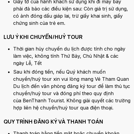
Giấy tờ của hành khách sử dụng khi đi máy bay
phải đả bảo các điều kiện sau: Còn giá trị sử dụng,
có ảnh đóng dấu giáp lai, trừ giấy khai sinh, giấy
chứng sinh của trẻ em.
LƯU Ý KHI CHUYỂN/HUỶ TOUR
Thời gian hủy chuyến du lịch được tính cho ngày
làm việc, không tính Thứ Bảy, Chủ Nhật & các
ngày Lễ, Tết
Sau khi đóng tiền, nếu Quý khách muốn
chuyển/huỷ tour xin vui lòng mang Vé Tham Quan
Du lịch đến văn phòng đăng ký tour để làm thủ tục
chuyển/huỷ tour và đóng phí theo quy định
của BenThanh Tourist. Không giải quyết các trường
hợp liên hệ chuyển/huỷ tour qua điện thoại.
QUY TRÌNH ĐĂNG KÝ VÀ THANH TOÁN
Thanh toán bằng tiền mặt hoặc chuyển khoản.