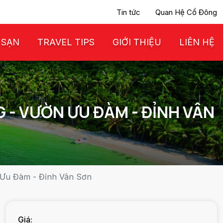
Tin tức
Quan Hệ Cổ Đông
 SẠN
TRAVEL TIPS
GIỚI THIỆU
LIÊN HỆ
G - VƯỜN ƯU ĐÀM - ĐỈNH VÂN
 Ưu Đàm - Đỉnh Vân Sơn
Giá: