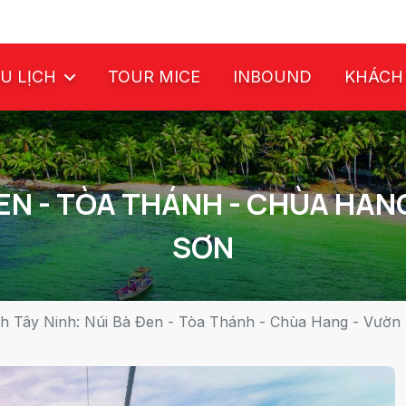
U LỊCH
TOUR MICE
INBOUND
KHÁCH
ĐEN - TÒA THÁNH - CHÙA HAN
SƠN
ch Tây Ninh: Núi Bà Đen - Tòa Thánh - Chùa Hang - Vườn