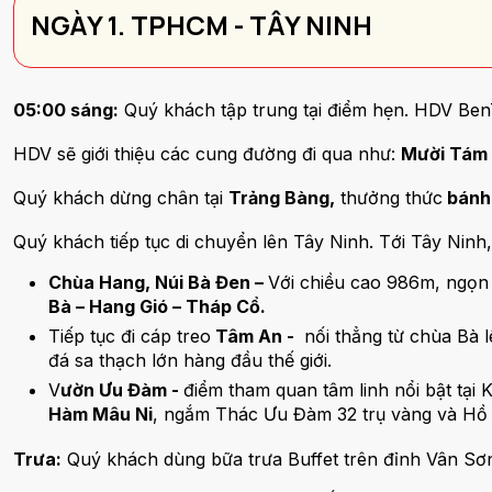
NGÀY 1. TPHCM - TÂY NINH
05:00 sáng:
Quý khách tập trung tại điểm hẹn. HDV Be
HDV sẽ giới thiệu các cung đường đi qua như:
Mười Tám 
Quý khách dừng chân tại
Trảng Bàng,
thưởng thức
bánh 
Quý khách tiếp tục di chuyển lên Tây Ninh. Tới Tây Nin
Chùa Hang, Núi Bà Đen –
Với chiều cao 986m, ngọn
Bà – Hang Gió – Tháp Cổ.
Tiếp tục đi cáp treo
Tâm An -
nối thẳng từ chùa Bà 
đá sa thạch lớn hàng đầu thế giới.
V
ườn Ưu Đàm -
điểm tham quan tâm linh nổi bật tại 
Hàm Mâu Ni
, ngắm Thác Ưu Đàm 32 trụ vàng và Hồ S
Trưa:
Quý khách dùng bữa trưa Buffet trên đỉnh Vân Sơ