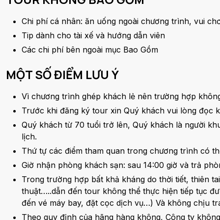
Chi phí cá nhân: ăn uống ngoài chương trình, vui chơi
Tip dành cho tài xế và hướng dẫn viên
Các chi phí bên ngoài mục Bao Gồm
MỘT SỐ ĐIỂM LƯU Ý
Vì chương trình ghép khách lẻ nên trường hợp không 
Trước khi đăng ký tour xin Quý khách vui lòng đọc 
Quý khách từ 70 tuổi trở lên, Quý khách là người kh
lịch.
Thứ tự các điểm tham quan trong chương trình có th
Giờ nhận phòng khách sạn: sau 14:00 giờ và trả phòn
Trong trường hợp bất khả kháng do thời tiết, thiên ta
thuật…..dẫn đến tour không thể thực hiện tiếp tục đượ
đến vé máy bay, đặt cọc dịch vụ…) Và không chịu tr
Theo quy định của hãng hàng không, Công ty không 