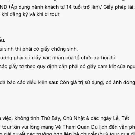
(Áp dụng hành khách từ 14 tuổi trở lên)/ Giấy phép lái xe
khi đăng ký và khi đi tour.
ếu.
 sinh thì phải có giấy chứng sinh.
dưỡng phải có giấy xác nhận của tổ chức xã hội đó.
c giấy tờ theo quy định cần phải có giấy cam kết của ngư
 bảo các điều kiện sau: Còn giá trị sử dụng, có ảnh đóng dấ
m việc, không tính Thứ Bảy, Chủ Nhật & các ngày Lễ, Tết
tour xin vui lòng mang Vé Tham Quan Du lịch đến văn ph
giải quyết các trường hợp liên hệ chuyển/huỷ tour qua đi