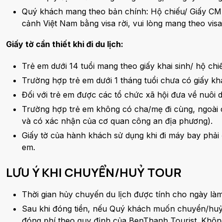
Quý khách mang theo bản chính: Hộ chiếu/ Giấy CMND 
cảnh Việt Nam bằng visa rời, vui lòng mang theo visa 
Giấy tờ cần thiết khi đi du lịch:
Trẻ em dưới 14 tuổi mang theo giấy khai sinh/ hộ chi
Trường hợp trẻ em dưới 1 tháng tuổi chưa có giấy khai
Đối với trẻ em được các tổ chức xã hội đưa về nuôi 
Trường hợp trẻ em không có cha/mẹ đi cùng, ngoài cá
và có xác nhận của cơ quan công an địa phương).
Giấy tờ của hành khách sử dụng khi đi máy bay phải đả
em.
LƯU Ý KHI CHUYỂN/HUỶ TOUR
Thời gian hủy chuyến du lịch được tính cho ngày là
Sau khi đóng tiền, nếu Quý khách muốn chuyển/huỷ 
đóng phí theo quy định của BenThanh Tourist. Không 