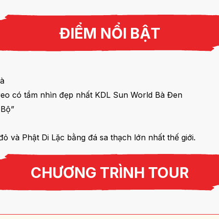
ĐIỂM NỔI BẬT
Bà
treo có tầm nhìn đẹp nhất KDL Sun World Bà Đen
 Bộ”
 và Phật Di Lặc bằng đá sa thạch lớn nhất thế giới.
CHƯƠNG TRÌNH TOUR