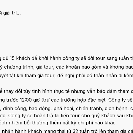
 giải trí…
đủ 15 khách để khởi hành công ty sẽ dời tour sang tuần ti
kỹ chương trình, giá tour, các khoản bao gồm và không ba
uyết tật khi tham gia tour, đề nghị phải có thân nhân đi k
ể thay đổi tùy tình hình thực tế nhưng vẫn bảo đảm tham 
g trước 12:00 giờ (trừ các trường hợp đặc biệt, Công ty 
i, đình công, bạo động, phá hoại, chiến tranh, dịch bệnh, c
c, Công ty sẽ hoàn trả lại tiền tour cho quý khách sau khi đ
ách nhiệm bồi thường thêm bất kỳ chi phí nào khác.
nhận hành khách mang thai từ 32 tuần trở lên tham gia c