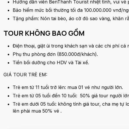
Hướng dẫn viên BenThanh Tourist nhiệt tình, vui vẻ 
Bảo hiểm mức bồi thường tối đa 100.000.000 vnđ/ngườ
Tặng phẩm: Nón tai bèo, áo cờ đỏ sao vàng, khăn rằ
TOUR KHÔNG BAO GỒM
Điện thoại, giặt ủi trong khách sạn và các chi phí cá 
Phụ thu phòng đơn (850.000đ/khách).
Tiền bồi dưỡng cho HDV và Tài xế.
GIÁ TOUR TRẺ EM:
Trẻ em từ 11 tuổi trở lên: mua 01 vé như người lớn.
Trẻ em từ 05 tuổi đến 10 tuổi: 50% giá tour người lớ
Trẻ em dưới 05 tuổi: không tính giá tour, cha mẹ tự 
lên phải mua 50% vé .