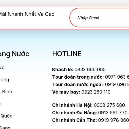
Mãi Nhanh Nhất Và Các
ong Nước
HOTLINE
Nội
Khách lẻ:
0832 666 000
Tour đoàn trong nước:
0971 963 
Long
Tour đoàn nước ngoài:
0919 696 
 Bình
Vé máy bay:
0823 260 110
a
Chi nhánh Hà Nội:
0908 275 680
Chi nhánh Đà Nẵng:
0913 561 770
 Quốc
Chi nhánh Cần Thơ:
0919 978 860
Giang