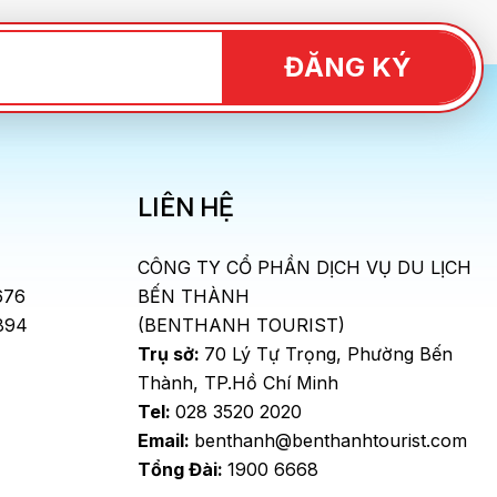
ĐĂNG KÝ
LIÊN HỆ
CÔNG TY CỔ PHẦN DỊCH VỤ DU LỊCH
676
BẾN THÀNH
894
(BENTHANH TOURIST)
Trụ sở:
70 Lý Tự Trọng, Phường Bến
Thành, TP.Hồ Chí Minh
Tel:
028 3520 2020
Email:
benthanh@benthanhtourist.com
Tổng Đài:
1900 6668