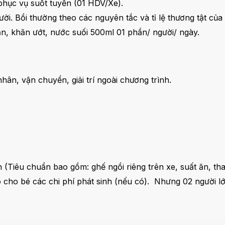
phục vụ suốt tuyến (01 HDV/Xe).
i. Bồi thường theo các nguyên tắc và tỉ lệ thương tật của 
n, khăn ướt, nước suối 500ml 01 phần/ người/ ngày.
nhân, vận chuyển, giải trí ngoài chương trình.
n (Tiêu chuẩn bao gồm: ghế ngồi riêng trên xe, suất ăn, th
lo cho bé các chi phí phát sinh (nếu có). Nhưng 02 người l