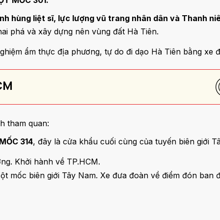
CỘT MỐC 301.
nh hùng liệt sĩ, lực lượng vũ trang nhân dân và Thanh ni
hai phá và xây dựng nên vùng đất Hà Tiên.
ghiệm ẩm thực địa phương, tự do đi dạo Hà Tiên bằng xe đ
HCM
ành tham quan:
 MỐC 314
, đây là cửa khẩu cuối cùng của tuyến biên giới 
ương. Khởi hành về TP.HCM.
ột mốc biên giới Tây Nam. Xe đưa đoàn về điểm đón ban đầ