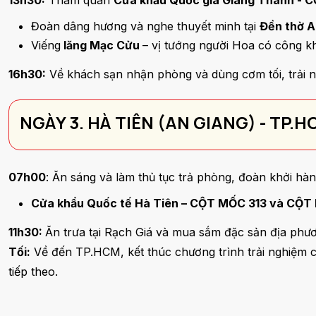
13h30:
Tham quan
Cửa khẩu Quốc gia Giang Thành - 
Đoàn dâng hương và nghe thuyết minh tại
Đền thờ A
Viếng
lăng Mạc Cửu
– vị tướng người Hoa có công k
16h30:
Về khách sạn nhận phòng và dùng cơm tối, trải n
NGÀY 3. HÀ TIÊN (AN GIANG) - TP.
07h00
: Ăn sáng và làm thủ tục trả phòng, đoàn khởi h
Cửa khẩu Quốc tế Hà Tiên – CỘT MỐC 313 và CỘT
11h30:
Ăn trưa tại Rạch Giá và mua sắm đặc sản địa ph
Tối:
Về đến TP.HCM, kết thúc chương trình trải nghiệm c
tiếp theo.