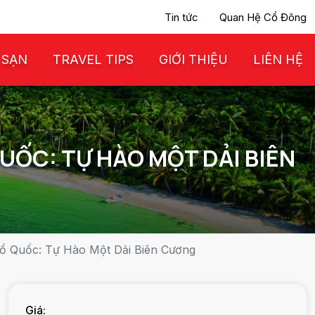
Tin tức
Quan Hệ Cổ Đông
 SẠN
TRAVEL TIPS
GIỚI THIỆU
LIÊN HỆ
QUỐC: TỰ HÀO MỘT DẢI BIÊN
Tổ Quốc: Tự Hào Một Dải Biên Cương
Giá: