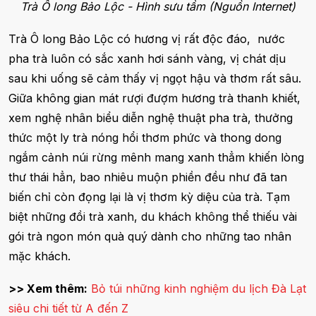
Trà Ô long Bảo Lộc - Hình sưu tầm (Nguồn Internet)
Trà Ô long Bảo Lộc có hương vị rất độc đáo, nước
pha trà luôn có sắc xanh hơi sánh vàng, vị chát dịu
sau khi uống sẽ cảm thấy vị ngọt hậu và thơm rất sâu.
Giữa không gian mát rượi đượm hương trà thanh khiết,
xem nghệ nhân biểu diễn nghệ thuật pha trà, thưởng
thức một ly trà nóng hổi thơm phức và thong dong
ngắm cảnh núi rừng mênh mang xanh thẳm khiến lòng
thư thái hẳn, bao nhiêu muộn phiền đều như đã tan
biến chỉ còn đọng lại là vị thơm kỳ diệu của trà. Tạm
biệt những đồi trà xanh, du khách không thể thiếu vài
gói trà ngon món quà quý dành cho những tao nhân
mặc khách.
>> Xem thêm:
Bỏ túi những kinh nghiệm du lịch Đà Lạt
siêu chi tiết từ A đến Z