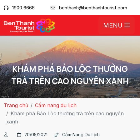
1900.6668
benthanh@benthanhtourist.com
MENU
KHÁM PHÁ BẢO LỘC THƯỞNG
TRÀ TRÊN CAO NGUYÊN XANH
Trang chủ
Cẩm nang du lịch
Khám phá Bảo Lộc thưởng trà trên cao nguyên
xanh
20/05/2021
Cẩm Nang Du Lịch