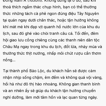
Đông Nam Á (1650m). Không dừng lại ở đó, sau khi
thoả thích ngắm thác chụp hình, bạn có thể thưởng
thức những tách cà phê ngon đúng điệu Tây Nguyên
tại quán ngay dưới chân thác, hoặc tận hưởng không
khí mát mẻ khi đạp vịt quanh hồ nước lớn của khu du
lịch, sau đó ghé vào chòi tranh câu cá. Tối đến, đêm
hội giao lưu cồng chiêng cùng các thanh niên dân tộc
Châu Mạ ngay trong khu du lịch, đốt lửa, nhảy múa và
thưởng thức thịt nướng, nhấp môi chút rượu cần thơm
nồng…
Tại thành phố Bảo Lộc, du khách hẳn sẽ được cảm
nhận nhịp sống chậm, êm đềm và không quá vội vàng,
hối hả như đô thị hào nhoáng. Không gian thanh bình
và an nhiên ấy sẽ giúp du khách tận hưởng chuyến
nghỉ dưỡng, làm mới tâm hồn và lạc quan từng ngày.