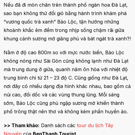
Nếu đã đi mòn chân trên thành phố ngàn hoa Đà Lạt,
sao bạn không thử đổi gió bằng hành trình khám phá
“vương quốc trà xanh” Bảo Lộc, tận hưởng những
khoảnh khắc êm đềm trong nhịp sống chậm rãi giữa
khung cảnh sương mờ giăng phủ và bát ngát trà xanh?!
Nằm ở độ cao 800m so với mực nước biển, Bảo Lộc
không nóng như Sài Gòn cũng không lạnh như Đà Lạt
mà trung dung ở giữa, quanh năm ôn hòa với nhiệt độ
trung bình chỉ từ 21 – 23 độ C. Cũng giống như Đà Lạt,
nơi đây có nhiều dạng địa hình khác nhau, bao gồm cả
núi cao, đồi dốc và các vùng thung lũng. Mỗi sáng
sớm, Bảo Lộc cũng phủ ngập sương mờ khiến thành
phố trông thật nên thơ và không kém phần huyền ảo.
>> Tham khảo:
Danh sách các
tour du lịch Tây
Nguyên
của
BenThanh Tourist