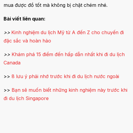
mua được đồ tốt mà không bị chặt chém nhé.
Bài viết liên quan:
>>
Kinh nghiệm du lịch Mỹ từ A đến Z cho chuyến đi
đặc sắc và hoàn hảo
>>
Khám phá 15 điểm đến hấp dẫn nhất khi đi du lịch
Canada
>>
8 lưu ý phải nhớ trước khi đi du lịch nước ngoài
>>
Bạn sẽ muốn biết những kinh nghiệm này trước khi
đi du lịch Singapore