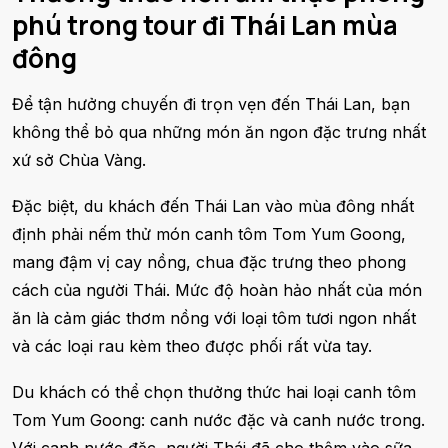
phú trong tour đi Thái Lan mùa
đông
Để tận hưởng chuyến đi trọn vẹn đến Thái Lan, bạn
không thể bỏ qua những món ăn ngon đặc trưng nhất
xứ sở Chùa Vàng.
Đặc biệt, du khách đến Thái Lan vào mùa đông nhất
định phải nếm thử món canh tôm Tom Yum Goong,
mang đậm vị cay nồng, chua đặc trưng theo phong
cách của người Thái. Mức độ hoàn hảo nhất của món
ăn là cảm giác thơm nồng với loại tôm tươi ngon nhất
và các loại rau kèm theo được phối rất vừa tay.
Du khách có thể chọn thưởng thức hai loại canh tôm
Tom Yum Goong: canh nước đặc và canh nước trong.