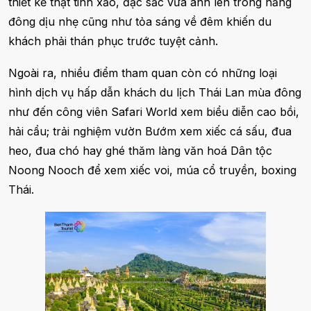
thiết kế thật tinh xảo, đặc sắc vừa ánh lên trong nắng
đông dịu nhẹ cũng như tỏa sáng về đêm khiến du
khách phải thán phục trước tuyệt cảnh.
Ngoài ra, nhiều điểm tham quan còn có những loại
hình dịch vụ hấp dẫn khách du lịch Thái Lan mùa đông
như đến công viên Safari World xem biểu diễn cao bồi,
hải cẩu; trải nghiệm vườn Bướm xem xiếc cá sấu, đua
heo, đua chó hay ghé thăm làng văn hoá Dân tộc
Noong Nooch để xem xiếc voi, múa cổ truyền, boxing
Thái.