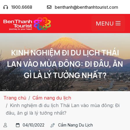
1900.6668
benthanh@benthanhtourist.com
MENU
KINH NGHIỆM ĐI DU LỊCH THÁI
LAN VÀO MÙA ĐÔNG: ĐI ĐÂU, ĂN
GÌ LÀ LÝ TƯỞNG NHẤT?
Trang chủ
Cẩm nang du lịch
Kinh nghiệm đi du lịch Thái Lan vào mùa đông: Đi
đâu, ăn gì là lý tưởng nhất?
04/10/2022
Cẩm Nang Du Lịch