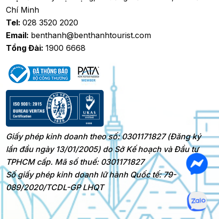
Chí Minh
Tel:
028 3520 2020
Email:
benthanh@benthanhtourist.com
Tổng Đài:
1900 6668
Giấy phép kinh doanh theo số: 0301171827 (Đăng ký
lần đầu ngày 13/01/2005) do Sở Kế hoạch và Đầu tư
TPHCM cấp. Mã số thuế: 0301171827
Số giấy phép kinh doanh lữ hành Quốc tế: 79-
089/2020/TCDL-GP LHQT