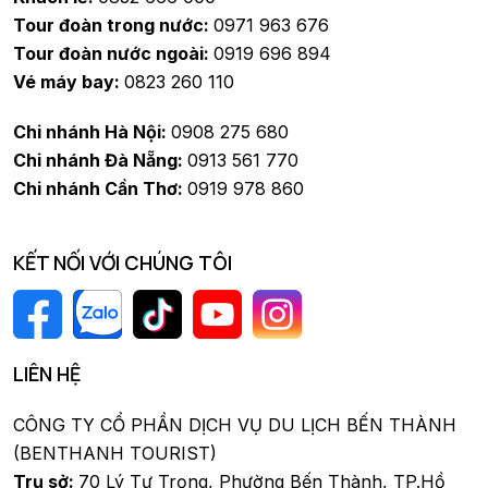
Tour đoàn trong nước:
0971 963 676
Tour đoàn nước ngoài:
0919 696 894
Vé máy bay:
0823 260 110
Chi nhánh Hà Nội:
0908 275 680
Chi nhánh Đà Nẵng:
0913 561 770
Chi nhánh Cần Thơ:
0919 978 860
KẾT NỐI VỚI CHÚNG TÔI
LIÊN HỆ
CÔNG TY CỔ PHẦN DỊCH VỤ DU LỊCH BẾN THÀNH
(BENTHANH TOURIST)
Trụ sở:
70 Lý Tự Trọng, Phường Bến Thành, TP.Hồ