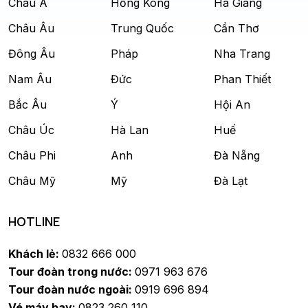
Châu Á
Hồng Kông
Hà Giang
Châu Âu
Trung Quốc
Cần Thơ
Đông Âu
Pháp
Nha Trang
Nam Âu
Đức
Phan Thiết
Bắc Âu
Ý
Hội An
Châu Úc
Hà Lan
Huế
Châu Phi
Anh
Đà Nẵng
Châu Mỹ
Mỹ
Đà Lạt
HOTLINE
Khách lẻ:
0832 666 000
Tour đoàn trong nước:
0971 963 676
Tour đoàn nước ngoài:
0919 696 894
Vé máy bay:
0823 260 110