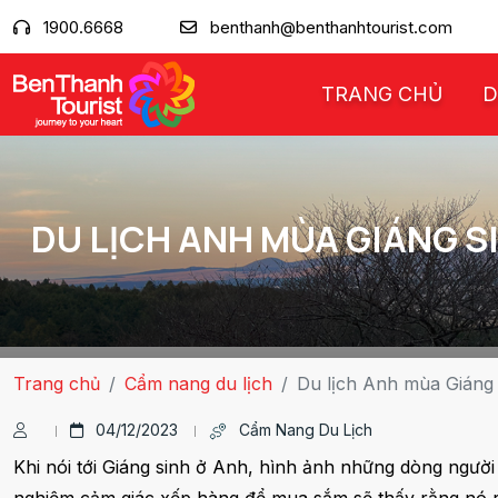
1900.6668
benthanh@benthanhtourist.com
TRANG CHỦ
D
DU LỊCH ANH MÙA GIÁNG 
Trang chủ
Cẩm nang du lịch
Du lịch Anh mùa Giáng
04/12/2023
Cẩm Nang Du Lịch
Khi nói tới Giáng sinh ở Anh, hình ảnh những dòng ngườ