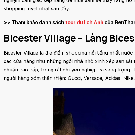
nghiệm cảm giác xếp hàng để mua sắm sẽ thấy rằng nó r
shopping tuyệt nhất sau đây.
>> Tham khảo danh sách
tour du lịch Anh
của BenThan
Bicester Village – Làng Bices
Bicester Village là địa điểm shopping nổi tiếng nhất nư
các cửa hàng như những ngôi nhà nhỏ xinh xếp san sát nh
chuẩn cao cấp, trông rất chuyên nghiệp và sang trọng. 
người hàng xóm thân thiện: Gucci, Versace, Adidas, Nike