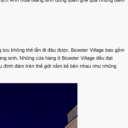
u lịch Anh mùa Giáng sinh đừng quên ghé qua những điểm
 lưu không thể lẫn đi đâu được. Bicester Village bao gồm
áng sinh. Những cửa hàng ở Bicester Village đều đạt
ệu đình đám trên thế giới nằm kề bên nhau như những