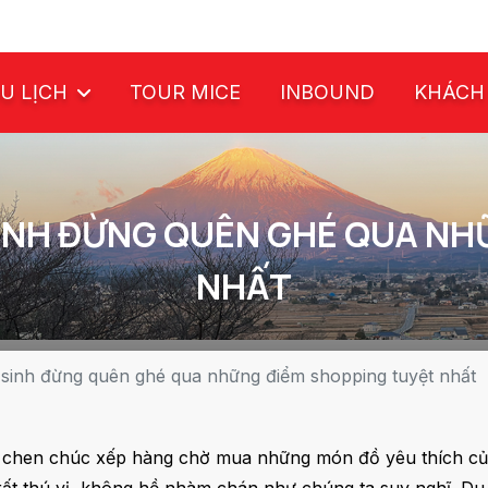
U LỊCH
TOUR MICE
INBOUND
KHÁCH
SINH ĐỪNG QUÊN GHÉ QUA NH
NHẤT
 sinh đừng quên ghé qua những điểm shopping tuyệt nhất
i chen chúc xếp hàng chờ mua những món đồ yêu thích của m