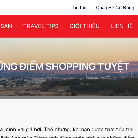
Tin tức
Quan Hệ Cổ Đông
 SẠN
TRAVEL TIPS
GIỚI THIỆU
LIÊN HỆ
ỮNG ĐIỂM SHOPPING TUYỆT
ình với giá hời. Thế nhưng, khi bạn được trực tiếp trải