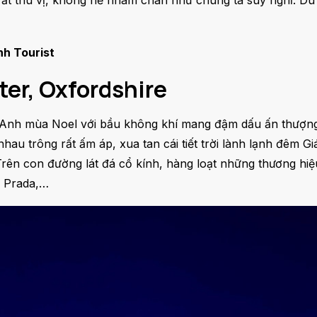
ất thú vị, không hề nhàm chán như chúng ta suy nghĩ. D
h Tourist
ter, Oxfordshire
ớc Anh mùa Noel với bầu không khí mang đậm dấu ấn thượng
au trông rất ấm áp, xua tan cái tiết trời lành lạnh đêm Gi
Trên con đường lát đá cổ kính, hàng loạt những thương hi
, Prada,…