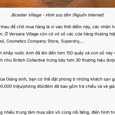
Bicester Village - Hình sưu tầm (Nguồn Internet)
nhau để chờ mua hàng là vì vào thời điểm này, các nhãn h
n. Ở Versace Village còn có vô số các cửa hàng thương hiệ
ssil, Cosmetics Company Store, Superdry,…
trên khắp nước Anh đã lên đến hơn 150 quầy và con số này
h như British Collective trưng bày hơn 30 thương hiệu được
ùa Giáng sinh, bạn có thể đặt phòng ở những khách sạn gầ
0.000 triệu/phòng đôi/đêm đã bao gồm trà chiều và vé giảm
 nhiều trung tâm mua sắm vô cùng nổi tiếng, điển hình tr