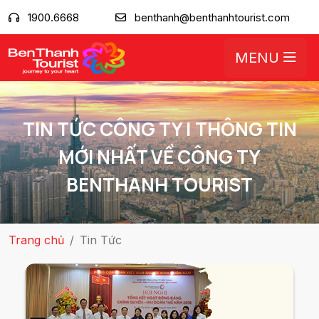
1900.6668
benthanh@benthanhtourist.com
MENU
TIN TỨC CÔNG TY | THÔNG TIN
MỚI NHẤT VỀ CÔNG TY
BENTHANH TOURIST
Trang chủ
Tin Tức