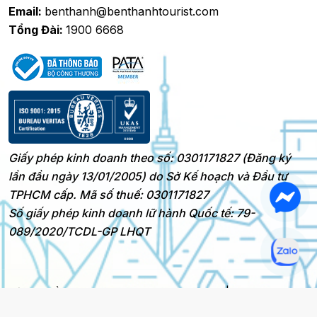
Email:
benthanh@benthanhtourist.com
Tổng Đài:
1900 6668
Giấy phép kinh doanh theo số: 0301171827 (Đăng ký
lần đầu ngày 13/01/2005) do Sở Kế hoạch và Đầu tư
TPHCM cấp. Mã số thuế: 0301171827
Số giấy phép kinh doanh lữ hành Quốc tế: 79-
089/2020/TCDL-GP LHQT
Bản quyền 2025 © BenThanh Tourist
|
Thiết kế bởi @HNS