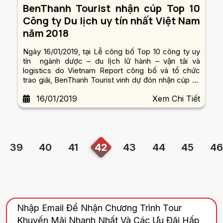
BenThanh Tourist nhận cúp Top 10
Công ty Du lịch uy tín nhất Việt Nam
năm 2018
Ngày 16/01/2019, tại Lễ công bố Top 10 công ty uy
tín ngành dược – du lịch lữ hành – vận tải và
logistics do Vietnam Report công bố và tổ chức
trao giải, BenThanh Tourist vinh dự đón nhận cúp và
chứng nhận “Top 10 công ty du lịch Việt Nam uy tín
16/01/2019
Xem Chi Tiết
năm 2018”.
39
40
41
42
43
44
45
46
Nhập Email Để Nhận Chương Trình Tour
Khuyến Mãi Nhanh Nhất Và Các Ưu Đãi Hấp